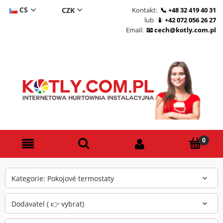
CS
Kontakt:
+48 32 419 40 31
lub
+42 072 056 26 27
DE
Email:
cech@kotly.com.pl
PL
EN
Kategorie: Pokojové termostaty
Dodavatel ( 👉 vybrat)