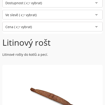
Dostupnost ( 👉 vybrat)
Ve slevě ( 👉 vybrat)
Cena ( 👉 vybrat)
Litinový rošt
Litinové rošty do kotlů a pecí.