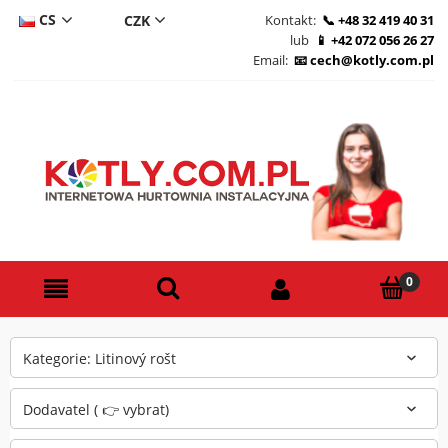
CS
Kontakt:
+48 32 419 40 31
lub
+42 072 056 26 27
DE
Email:
cech@kotly.com.pl
PL
EN
Kategorie: Litinový rošt
Dodavatel ( 👉 vybrat)