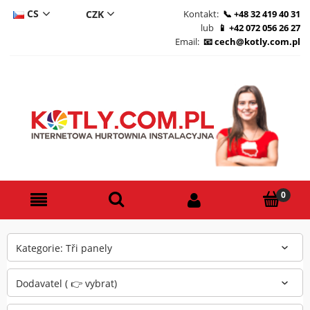
CS
Kontakt:
+48 32 419 40 31
lub
+42 072 056 26 27
DE
Email:
cech@kotly.com.pl
PL
EN
Kategorie: Tři panely
Dodavatel ( 👉 vybrat)