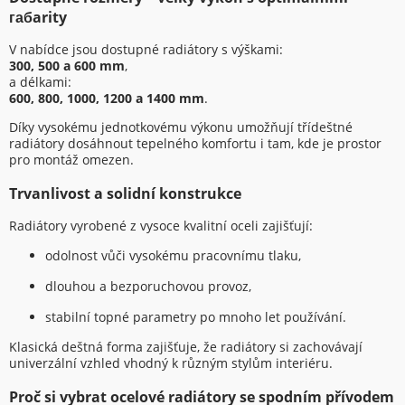
габarity
V nabídce jsou dostupné radiátory s výškami:
300, 500 a 600 mm
,
a délkami:
600, 800, 1000, 1200 a 1400 mm
.
Díky vysokému jednotkovému výkonu umožňují třídeštné
radiátory dosáhnout tepelného komfortu i tam, kde je prostor
pro montáž omezen.
Trvanlivost a solidní konstrukce
Radiátory vyrobené z vysoce kvalitní oceli zajišťují:
odolnost vůči vysokému pracovnímu tlaku,
dlouhou a bezporuchovou provoz,
stabilní topné parametry po mnoho let používání.
Klasická deštná forma zajišťuje, že radiátory si zachovávají
univerzální vzhled vhodný k různým stylům interiéru.
Proč si vybrat ocelové radiátory se spodním přívodem