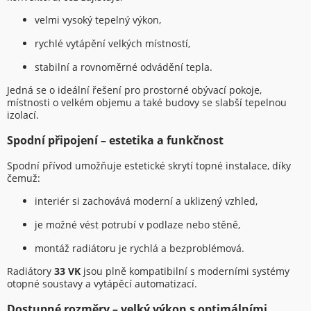
velmi vysoký tepelný výkon,
rychlé vytápění velkých místností,
stabilní a rovnoměrné odvádění tepla.
Jedná se o ideální řešení pro prostorné obývací pokoje,
místnosti o velkém objemu a také budovy se slabší tepelnou
izolací.
Spodní připojení – estetika a funkčnost
Spodní přívod umožňuje estetické skrytí topné instalace, díky
čemuž:
interiér si zachovává moderní a uklizený vzhled,
je možné vést potrubí v podlaze nebo stěně,
montáž radiátoru je rychlá a bezproblémová.
Radiátory
33 VK
jsou plně kompatibilní s moderními systémy
otopné soustavy a vytápěcí automatizací.
Dostupné rozměry – velký výkon s optimálními