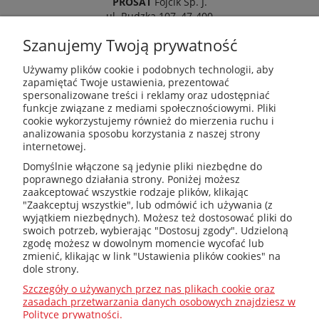
PROSAT
Fojcik Sp. J.
ul. Rudzka 107, 47-400
Racibórz
Szanujemy Twoją prywatność
Używamy plików cookie i podobnych technologii, aby
zapamiętać Twoje ustawienia, prezentować
spersonalizowane treści i reklamy oraz udostępniać
kotly@kotly.com.pl
funkcje związane z mediami społecznościowymi. Pliki
cookie wykorzystujemy również do mierzenia ruchu i
analizowania sposobu korzystania z naszej strony
internetowej.
+48 32 419 01 20
Domyślnie włączone są jedynie pliki niezbędne do
poprawnego działania strony. Poniżej możesz
zaakceptować wszystkie rodzaje plików, klikając
"Zaakceptuj wszystkie", lub odmówić ich używania (z
wyjątkiem niezbędnych). Możesz też dostosować pliki do
+48 32 415 31 65
swoich potrzeb, wybierając "Dostosuj zgody". Udzieloną
zgodę możesz w dowolnym momencie wycofać lub
zmienić, klikając w link "Ustawienia plików cookies" na
dole strony.
Przed zakupem
Szczegóły o używanych przez nas plikach cookie oraz
zasadach przetwarzania danych osobowych znajdziesz w
Polityce prywatności.
Jak dobrać ?