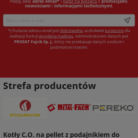
Podaj
swój
adres email*
i
bądź na bieżąco
z
promocjami
,
nowościami
i
informacjami technicznymi
.
*) Podanie adresu email jest
dobrowolne
, aczkolwiek
konieczne
dla
realizacji funkcji
wysyłania mailingu
. Administratorem danych jest
PROSAT Fojcik Sp. j.
, który nie przekazuje danych osobom i
podmiotom trzecim.
Strefa producentów
Kotły C.O. na pellet z podajnikiem do