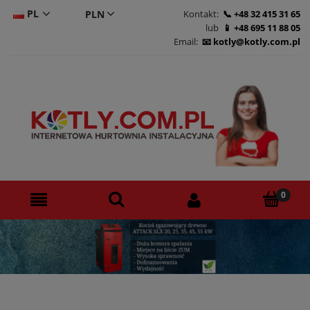
PL
Kontakt:
+48 32 415 31 65
lub
+48 695 11 88 05
CS
Email:
kotly@kotly.com.pl
DE
EN