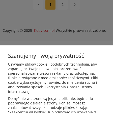
1
2
Copyright © 2025
Kotly.com.pl
Wszystkie prawa zastrzeżone.
Szanujemy Twoją prywatność
Używamy plików cookie i podobnych technologii, aby
zapamiętać Twoje ustawienia, prezentować
spersonalizowane treści i reklamy oraz udostępniać
funkcje związane z mediami społecznościowymi. Pliki
cookie wykorzystujemy również do mierzenia ruchu i
analizowania sposobu korzystania z naszej strony
internetowej.
PROSAT
Fojcik Sp. J.
Domyślnie włączone są jedynie pliki niezbędne do
ul. Rudzka 107, 47-400
poprawnego działania strony. Poniżej możesz
Racibórz
zaakceptować wszystkie rodzaje plików, klikając
"Zaakceptuj wszystkie", lub odmówić ich używania (z