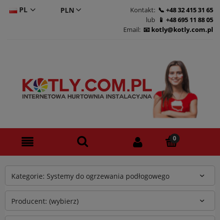
PL
Kontakt:
+48 32 415 31 65
lub
+48 695 11 88 05
CS
Email:
kotly@kotly.com.pl
DE
EN
Kategorie: Systemy do ogrzewania podłogowego
Producent: (wybierz)