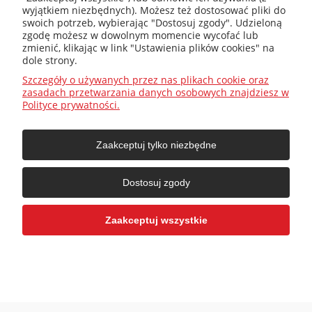
wyjątkiem niezbędnych). Możesz też dostosować pliki do
swoich potrzeb, wybierając "Dostosuj zgody". Udzieloną
zgodę możesz w dowolnym momencie wycofać lub
kotly@kotly.com.pl
zmienić, klikając w link "Ustawienia plików cookies" na
dole strony.
Szczegóły o używanych przez nas plikach cookie oraz
zasadach przetwarzania danych osobowych znajdziesz w
+48 32 419 01 20
Polityce prywatności.
Zaakceptuj tylko niezbędne
+48 32 415 31 65
Dostosuj zgody
Przed zakupem
Zaakceptuj wszystkie
Jak dobrać ?
O firmie