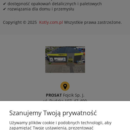
✔ dostępność opakowań detalicznych i paletowych
✔ rozwiązania dla domu i przemysłu
Copyright © 2025
Kotly.com.pl
Wszystkie prawa zastrzeżone.
PROSAT
Fojcik Sp. J.
ul. Rudzka 107, 47-400
Racibórz
Szanujemy Twoją prywatność
Używamy plików cookie i podobnych technologii, aby
zapamiętać Twoje ustawienia, prezentować