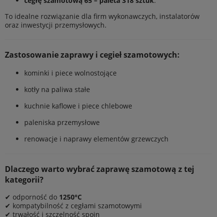
cegłę szamotową 65 – paleta 318 sztuk
.
To idealne rozwiązanie dla firm wykonawczych, instalatorów
oraz inwestycji przemysłowych.
Zastosowanie zaprawy i cegieł szamotowych:
kominki i piece wolnostojące
kotły na paliwa stałe
kuchnie kaflowe i piece chlebowe
paleniska przemysłowe
renowacje i naprawy elementów grzewczych
Dlaczego warto wybrać zaprawę szamotową z tej
kategorii?
✔ odporność do
1250°C
✔ kompatybilność z cegłami szamotowymi
✔ trwałość i szczelność spoin