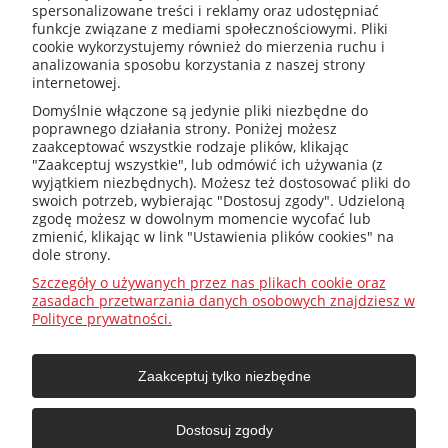
spersonalizowane treści i reklamy oraz udostępniać
kotly@kotly.com.pl
funkcje związane z mediami społecznościowymi. Pliki
cookie wykorzystujemy również do mierzenia ruchu i
analizowania sposobu korzystania z naszej strony
internetowej.
+48 32 419 01 20
Domyślnie włączone są jedynie pliki niezbędne do
poprawnego działania strony. Poniżej możesz
zaakceptować wszystkie rodzaje plików, klikając
"Zaakceptuj wszystkie", lub odmówić ich używania (z
wyjątkiem niezbędnych). Możesz też dostosować pliki do
+48 32 415 31 65
swoich potrzeb, wybierając "Dostosuj zgody". Udzieloną
zgodę możesz w dowolnym momencie wycofać lub
zmienić, klikając w link "Ustawienia plików cookies" na
dole strony.
Przed zakupem
Szczegóły o używanych przez nas plikach cookie oraz
zasadach przetwarzania danych osobowych znajdziesz w
Polityce prywatności.
Jak dobrać ?
Zaakceptuj tylko niezbędne
O firmie
Dostosuj zgody
Moje konto