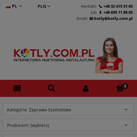
PL
Kontakt:
+48 32 415 31 65
lub
+48 695 11 88 05
CS
Email:
kotly@kotly.com.pl
DE
EN
Kategorie: Zaprawa Szamotowa
Producent: (wybierz)