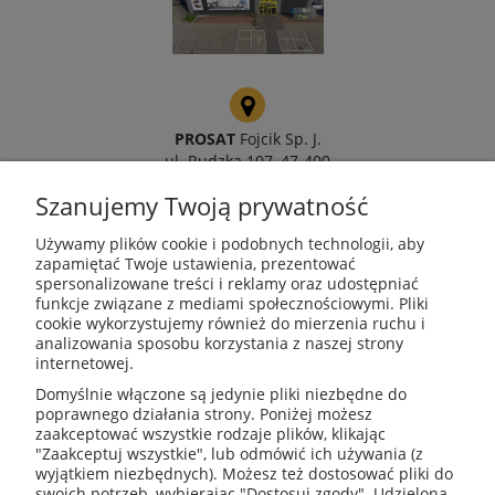
PROSAT
Fojcik Sp. J.
ul. Rudzka 107, 47-400
Racibórz
Szanujemy Twoją prywatność
Używamy plików cookie i podobnych technologii, aby
zapamiętać Twoje ustawienia, prezentować
spersonalizowane treści i reklamy oraz udostępniać
kotly@kotly.com.pl
funkcje związane z mediami społecznościowymi. Pliki
cookie wykorzystujemy również do mierzenia ruchu i
analizowania sposobu korzystania z naszej strony
internetowej.
+48 32 419 01 20
Domyślnie włączone są jedynie pliki niezbędne do
poprawnego działania strony. Poniżej możesz
zaakceptować wszystkie rodzaje plików, klikając
"Zaakceptuj wszystkie", lub odmówić ich używania (z
wyjątkiem niezbędnych). Możesz też dostosować pliki do
+48 32 415 31 65
swoich potrzeb, wybierając "Dostosuj zgody". Udzieloną