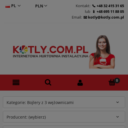
PL
Kontakt:
+48 32 415 31 65
lub
+48 695 11 88 05
CS
Email:
kotly@kotly.com.pl
DE
EN
Kategorie: Bojlery z 3 wężownicami
Producent: (wybierz)