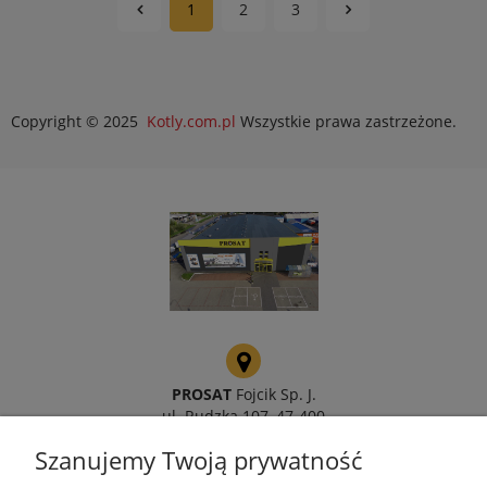
1
2
3
Copyright © 2025
Kotly.com.pl
Wszystkie prawa zastrzeżone.
PROSAT
Fojcik Sp. J.
ul. Rudzka 107, 47-400
Racibórz
Szanujemy Twoją prywatność