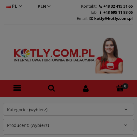
PL
Kontakt:
+48 32 415 31 65
lub
+48 695 11 88 05
CS
Email:
kotly@kotly.com.pl
DE
EN
Kategorie: (wybierz)
Producent: (wybierz)