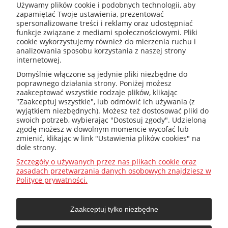
Używamy plików cookie i podobnych technologii, aby
zapamiętać Twoje ustawienia, prezentować
spersonalizowane treści i reklamy oraz udostępniać
kotly@kotly.com.pl
funkcje związane z mediami społecznościowymi. Pliki
cookie wykorzystujemy również do mierzenia ruchu i
analizowania sposobu korzystania z naszej strony
internetowej.
+48 32 419 01 20
Domyślnie włączone są jedynie pliki niezbędne do
poprawnego działania strony. Poniżej możesz
zaakceptować wszystkie rodzaje plików, klikając
"Zaakceptuj wszystkie", lub odmówić ich używania (z
wyjątkiem niezbędnych). Możesz też dostosować pliki do
+48 32 415 31 65
swoich potrzeb, wybierając "Dostosuj zgody". Udzieloną
zgodę możesz w dowolnym momencie wycofać lub
zmienić, klikając w link "Ustawienia plików cookies" na
dole strony.
Przed zakupem
Szczegóły o używanych przez nas plikach cookie oraz
zasadach przetwarzania danych osobowych znajdziesz w
Polityce prywatności.
Jak dobrać ?
Zaakceptuj tylko niezbędne
O firmie