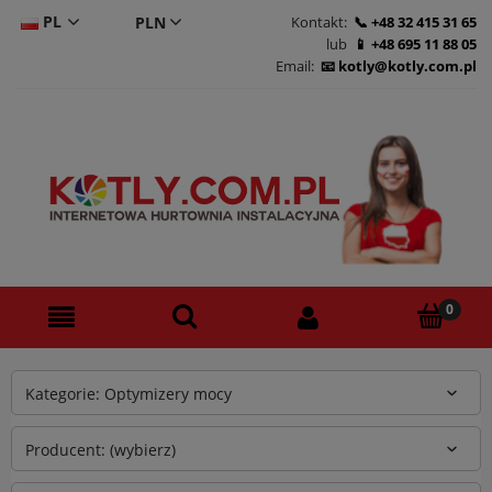
PL
Kontakt:
+48 32 415 31 65
lub
+48 695 11 88 05
CS
Email:
kotly@kotly.com.pl
DE
EN
Kategorie: Optymizery mocy
Producent: (wybierz)