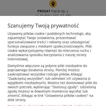
PROSAT
Fojcik Sp. J.
ul. Rudzka 107, 47-400
Racibórz
Szanujemy Twoją prywatność
Używamy plików cookie i podobnych technologii, aby
zapamiętać Twoje ustawienia, prezentować
spersonalizowane treści i reklamy oraz udostępniać
kotly@kotly.com.pl
funkcje związane z mediami społecznościowymi. Pliki
cookie wykorzystujemy również do mierzenia ruchu i
analizowania sposobu korzystania z naszej strony
internetowej.
+48 32 419 01 20
Domyślnie włączone są jedynie pliki niezbędne do
poprawnego działania strony. Poniżej możesz
zaakceptować wszystkie rodzaje plików, klikając
"Zaakceptuj wszystkie", lub odmówić ich używania (z
wyjątkiem niezbędnych). Możesz też dostosować pliki do
+48 32 415 31 65
swoich potrzeb, wybierając "Dostosuj zgody". Udzieloną
zgodę możesz w dowolnym momencie wycofać lub
zmienić, klikając w link "Ustawienia plików cookies" na
dole strony.
Przed zakupem