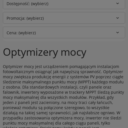
Dostępność: (wybierz)
Promocja: (wybierz)
Cena: (wybierz)
Optymizery mocy
Optymizer mocy jest urządzeniem pomagającym instalacjom
fotowoltaicznym osiągnąć jak najwyższą sprawność. Optymizer
mocy zwiększa produkcję energii z systemów PV poprzez ciągłe
śledzenie maksymalnego punktu mocy (MPPT) każdego modułu
z osobna. Dla standardowych instalacji, czyli panele oraz
falownik, inwertery wyposażone w trackery MPPT śledzą punkty
mocy maksymalnej dla wszystkich modułów. Przykład, gdy
jeden z paneli jest zacieniony, na mocy traci cały łańcuch,
ponieważ modułu są połączone szeregowo, to wszystkie
działają na takiej samej sprawności, jak najsłabsze ogniwo. W
przypadku zastosowania optymizera mocy, inwerter nie śledzi
punktu mocy maksymalnej dla całego ciągu paneli, tylko