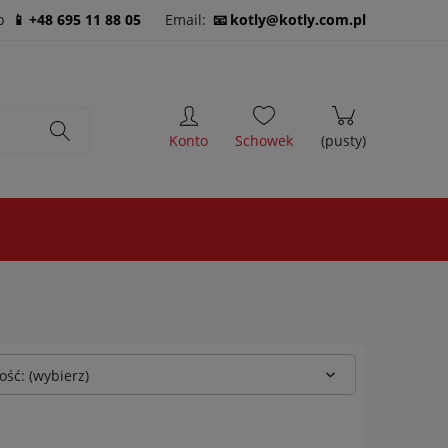
b
+48 695 11 88 05
Email:
kotly@kotly.com.pl
ść: (wybierz)