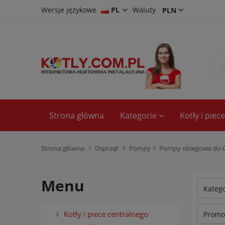
Wersje językowe
PL
Waluty
CS
DE
EN
Strona główna
Kategorie
Kotły i pie
Strona główna
Osprzęt
Pompy
Pompy obiegowe do C
Menu
Kateg
Kotły i piece centralnego
Promoc