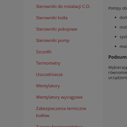
Sterowniki do instalacji C.O.
Pompy ob
Sterowniki kotła
dom
ins
Sterowniki pokojowe
sys
Sterowniki pomp
mod
Szczotki
Podsum
Termometry
Wybieraj
równomier
Uszczelniacze
urządzeni
Wentylatory
Wentylatory wyciągowe
Zabezpieczenia termiczne
kotłów
Zawory bezpieczeństwa