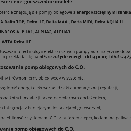
sne i energooszczędne modele
ofercie znajdują się pompy obiegowe z
energooszczędnymi silnikam
A Delta TOP, Delta HE, Delta MAXI, Delta MIDI, Delta AQUA II
NDFOS ALPHA1, ALPHA2, ALPHA3
-WITA Delta HE
stosowaniu technologii elektronicznych pompy automatycznie dop
, co przekłada się na
niższe zużycie energii, cichą pracę i dłuższą
stosowania pomp obiegowych do C.O.
bilny i równomierny obieg wody w systemie,
czędność energii elektrycznej dzięki automatycznej regulacji,
rona kotła i instalacji przed nadmiernym obciążeniem,
wa integracja z istniejącymi instalacjami grzewczymi,
patybilność z systemami C.O. z buforem ciepła, kotłami na paliwa s
wanie pomp obiegowych do C.O.