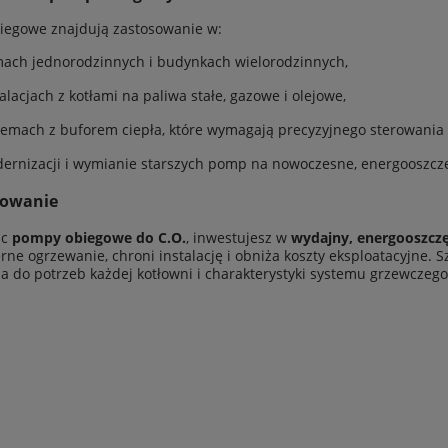
iegowe znajdują zastosowanie w:
ach jednorodzinnych i budynkach wielorodzinnych,
talacjach z kotłami na paliwa stałe, gazowe i olejowe,
temach z buforem ciepła, które wymagają precyzyjnego sterowani
ernizacji i wymianie starszych pomp na nowoczesne, energooszc
owanie
ąc
pompy obiegowe do C.O.
, inwestujesz w
wydajny, energooszcz
ne ogrzewanie, chroni instalację i obniża koszty eksploatacyjne.
a do potrzeb każdej kotłowni i charakterystyki systemu grzewczego