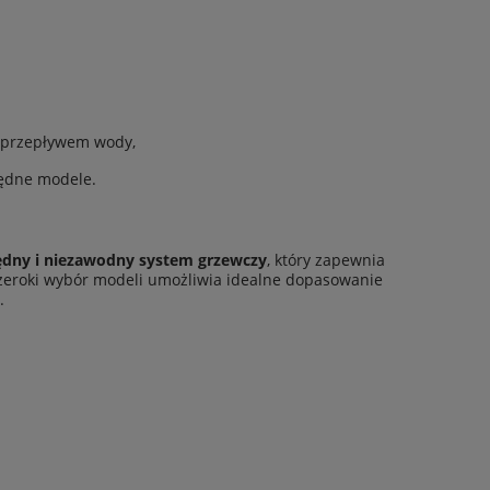
a przepływem wody,
zędne modele.
ędny i niezawodny system grzewczy
, który zapewnia
 Szeroki wybór modeli umożliwia idealne dopasowanie
.