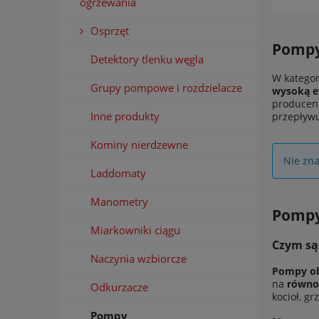
ogrzewania
Osprzęt
Pompy 
Detektory tlenku węgla
W kategor
Grupy pompowe i rozdzielacze
wysoką ef
producent
Inne produkty
przepływu
Kominy nierdzewne
Nie zna
Laddomaty
Manometry
Pompy 
Miarkowniki ciągu
Czym są
Naczynia wzbiorcze
Pompy ob
na
równo
Odkurzacze
kocioł, g
Pompy