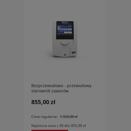
Bezprzewodowo - przewodowy
Bezpr
sterownik zaworów
stero
termostatycznych Tech L-4 WiFi
termo
855,00 zł
1 11
EU
Cena regularna:
1 325,00 zł
Cena r
Najniższa cena z 30 dni:
855,00 zł
Najniżs