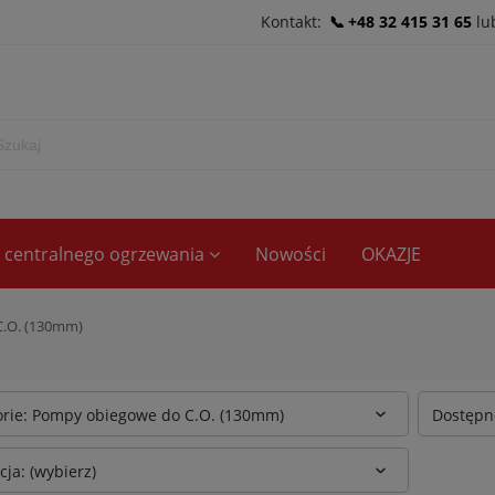
Kontakt:
+48 32 415 31 65
lu
ce centralnego ogrzewania
Nowości
OKAZJE
.O. (130mm)
orie: Pompy obiegowe do C.O. (130mm)
Dostępno
ja: (wybierz)