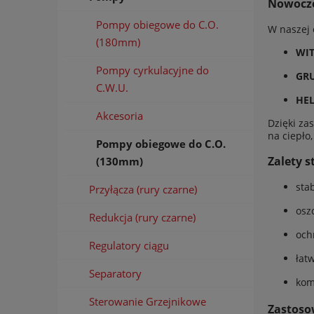
Nowocze
Pompy obiegowe do C.O.
W naszej 
(180mm)
WIT
Pompy cyrkulacyjne do
GRU
C.W.U.
HEL
Akcesoria
Dzięki za
na ciepło
Pompy obiegowe do C.O.
Zalety 
(130mm)
sta
Przyłącza (rury czarne)
osz
Redukcja (rury czarne)
och
Regulatory ciągu
łat
Separatory
kom
Sterowanie Grzejnikowe
Zastoso