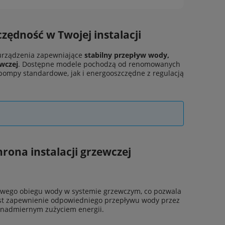
zędność w Twojej instalacji
urządzenia zapewniające
stabilny przepływ wody,
ewczej
. Dostępne modele pochodzą od renomowanych
 pompy standardowe, jak i energooszczędne z regulacją
rona instalacji grzewczej
owego obiegu wody w systemie grzewczym, co pozwala
st zapewnienie odpowiedniego przepływu wody przez
 i nadmiernym zużyciem energii.