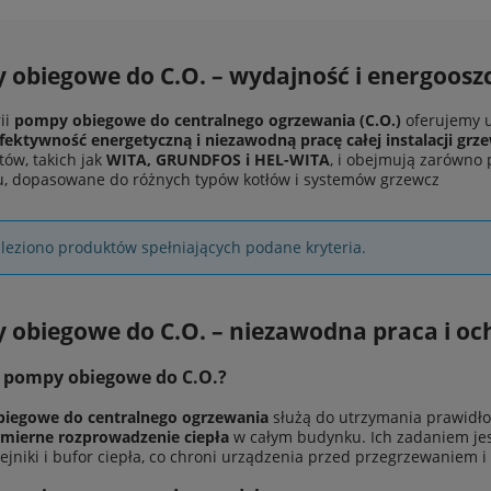
obiegowe do C.O. – wydajność i energooszc
ii
pompy obiegowe do centralnego ogrzewania (C.O.)
oferujemy 
ektywność energetyczną i niezawodną pracę całej instalacji grz
ów, takich jak
WITA, GRUNDFOS i HEL-WITA
, i obejmują zarówno
, dopasowane do różnych typów kotłów i systemów grzewcz
leziono produktów spełniających podane kryteria.
obiegowe do C.O. – niezawodna praca i och
 pompy obiegowe do C.O.?
iegowe do centralnego ogrzewania
służą do utrzymania prawidł
mierne rozprowadzenie ciepła
w całym budynku. Ich zadaniem je
rzejniki i bufor ciepła, co chroni urządzenia przed przegrzewaniem