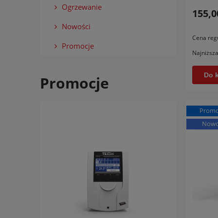
Ogrzewanie
155,0
Nowości
Cena reg
Promocje
Najniższa
Do 
Promocje
Promo
Nowo