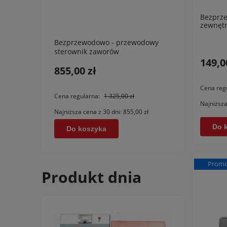
Bezprze
zewnętr
Bezprzewodowo - przewodowy
Bezpr
sterownik zaworów
stero
termostatycznych Tech L-4 WiFi
149,0
termo
855,00 zł
1 11
EU
Cena reg
Cena regularna:
1 325,00 zł
Cena r
Najniższa
Najniższa cena z 30 dni:
855,00 zł
Najniżs
Do 
Do koszyka
Do
Promo
Produkt dnia