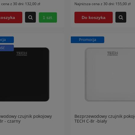
 cena z 30 dni:
132,00 zł
Najniższa cena z 30 dni:
155,00 zł
1 szt.
koszyka
Do koszyka
cja
Promocja
ść
wodowy czujnik pokojowy
Bezprzewodowy czujnik poko
8r - czarny
TECH C-8r -biały