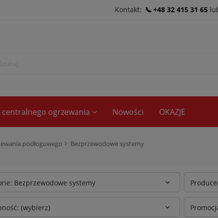
Kontakt:
+48 32 415 31 65
lu
ce centralnego ogrzewania
Nowości
OKAZJE
zewania podłogowego
Bezprzewodowe systemy
orie: Bezprzewodowe systemy
Producen
ność: (wybierz)
Promocja