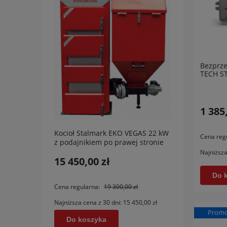
Bezprz
TECH S
1 385
Kocioł Stalmark EKO VEGAS 22 kW
Kocio
Cena reg
z podajnikiem po prawej stronie
Ogniw
Najniższa
15 450,00 zł
7 74
Do 
Do
Cena regularna:
19 300,00 zł
Najniższa cena z 30 dni:
15 450,00 zł
Promo
Do koszyka