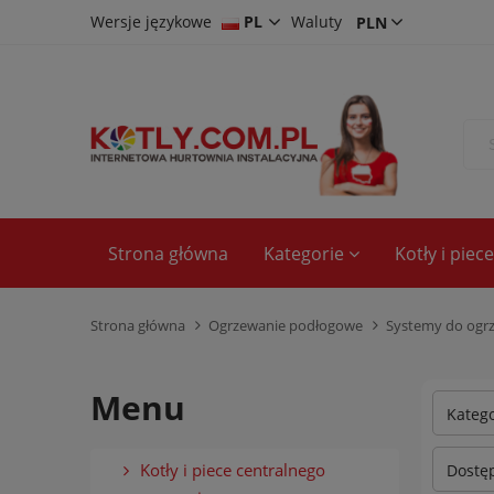
Wersje językowe
PL
Waluty
CS
DE
EN
Strona główna
Kategorie
Kotły i pie
Strona główna
Ogrzewanie podłogowe
Systemy do ogr
Menu
Kateg
Kotły i piece centralnego
Dostęp