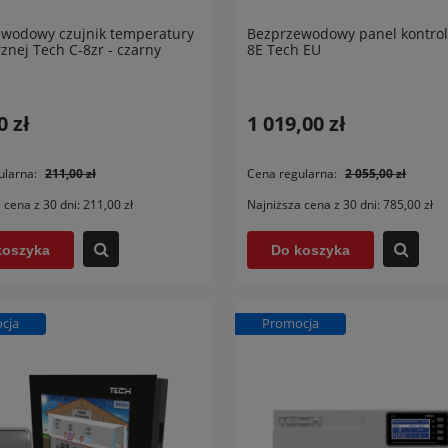
wodowy czujnik temperatury
Bezprzewodowy panel kontro
znej Tech C-8zr - czarny
8E Tech EU
zewodowo - przewodowy
Bezprzewodowy czujnik
wnik zaworów
podłogowy C-8f Tech
0 zł
statycznych Tech L-4 WiFi
1 019,00 zł
5,00 zł
165,00 zł
ularna:
211,00 zł
Cena regularna:
2 055,00 zł
egularna:
1 723,00 zł
Cena regularna:
235,00 zł
 cena z 30 dni:
211,00 zł
Najniższa cena z 30 dni:
785,00 zł
za cena z 30 dni:
1 115,00 zł
Najniższa cena z 30 dni:
155,00 zł
koszyka
Do koszyka
 koszyka
Do koszyka
cja
Promocja