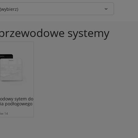
(wybierz)
przewodowe systemy
odowy sytem do
ia podłogowego
tów 14