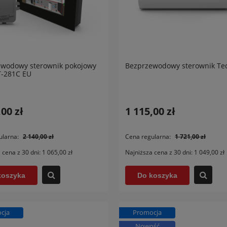
ewodowy sterownik pokojowy
Bezprzewodowy sterownik Tec
T-281C EU
,00 zł
1 115,00 zł
ł zasypowy na węgiel
Kocioł kombinowany ATTAC
ularna:
2 140,00 zł
Cena regularna:
1 721,00 zł
o Classic DS 18 kW
COMBI PELLET 25
 cena z 30 dni:
1 065,00 zł
Najniższa cena z 30 dni:
1 049,00 zł
9,00 zł
18 373,00 zł
koszyka
Do koszyka
 koszyka
Do koszyka
cja
Promocja
Nowość