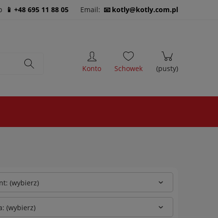
b
+48 695 11 88 05
Email:
kotly@kotly.com.pl
t: (wybierz)
: (wybierz)