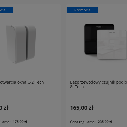
cja
Promocja
 otwarcia okna C-2 Tech
Bezprzewodowy czujnik podło
8f Tech
0 zł
165,00 zł
ularna:
175,00 zł
Cena regularna:
235,00 zł