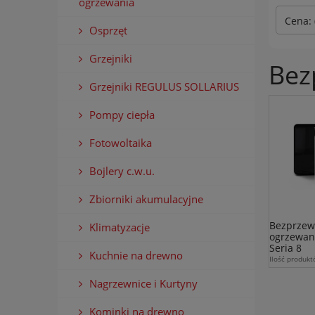
ogrzewania
Cena: 
Osprzęt
Grzejniki
Bez
Grzejniki REGULUS SOLLARIUS
Pompy ciepła
Fotowoltaika
Bojlery c.w.u.
Zbiorniki akumulacyjne
Bezprzew
Klimatyzacje
ogrzewan
Seria 8
Kuchnie na drewno
Ilość produk
Nagrzewnice i Kurtyny
Kominki na drewno