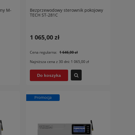
lny M-
Bezprzewodowy sterownik pokojowy
TECH ST-281C
Bezprzewodowy czujnik pokojowy
Bezp
C-mini Tech
Tech 
1 065,00 zł
135,00 zł
155,
Cena regularna:
1 646,00 zł
Cena regularna:
173,00 zł
Cena 
Najniższa cena z 30 dni:
1 065,00 zł
Najniższa cena z 30 dni:
135,00 zł
Najniż
Do koszyka
Do koszyka
D
Promocja