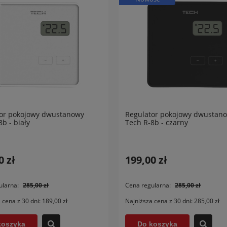
or pokojowy dwustanowy
Regulator pokojowy dwustan
b - biały
Tech R-8b - czarny
0 zł
199,00 zł
ularna:
285,00 zł
Cena regularna:
285,00 zł
 cena z 30 dni:
189,00 zł
Najniższa cena z 30 dni:
285,00 zł
koszyka
Do koszyka