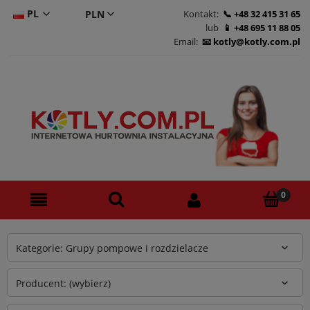
PL
Kontakt:
+48 32 415 31 65
lub
+48 695 11 88 05
CS
Email:
kotly@kotly.com.pl
DE
EN
Kategorie: Grupy pompowe i rozdzielacze
Producent: (wybierz)