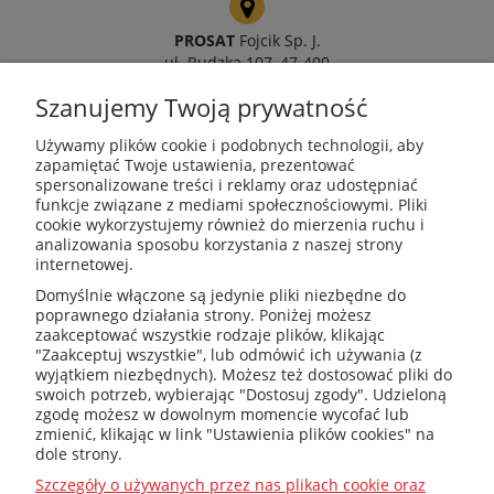
PROSAT
Fojcik Sp. J.
ul. Rudzka 107, 47-400
Racibórz
Szanujemy Twoją prywatność
Używamy plików cookie i podobnych technologii, aby
zapamiętać Twoje ustawienia, prezentować
spersonalizowane treści i reklamy oraz udostępniać
kotly@kotly.com.pl
funkcje związane z mediami społecznościowymi. Pliki
cookie wykorzystujemy również do mierzenia ruchu i
analizowania sposobu korzystania z naszej strony
internetowej.
+48 32 419 01 20
Domyślnie włączone są jedynie pliki niezbędne do
poprawnego działania strony. Poniżej możesz
zaakceptować wszystkie rodzaje plików, klikając
"Zaakceptuj wszystkie", lub odmówić ich używania (z
wyjątkiem niezbędnych). Możesz też dostosować pliki do
+48 32 415 31 65
swoich potrzeb, wybierając "Dostosuj zgody". Udzieloną
zgodę możesz w dowolnym momencie wycofać lub
zmienić, klikając w link "Ustawienia plików cookies" na
dole strony.
Przed zakupem
Szczegóły o używanych przez nas plikach cookie oraz