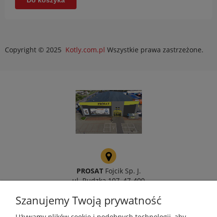
Copyright © 2025
Kotly.com.pl
Wszystkie prawa zastrzeżone.
PROSAT
Fojcik Sp. J.
ul. Rudzka 107, 47-400
Racibórz
Szanujemy Twoją prywatność
Używamy plików cookie i podobnych technologii, aby