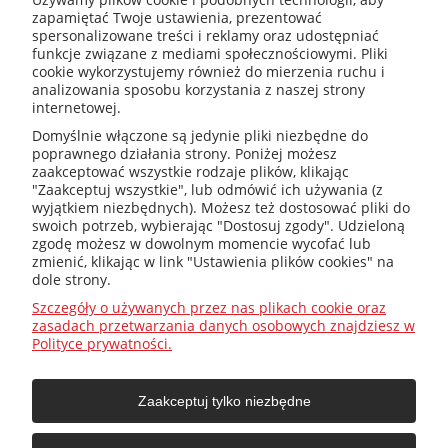
zapamiętać Twoje ustawienia, prezentować
spersonalizowane treści i reklamy oraz udostępniać
kotly@kotly.com.pl
funkcje związane z mediami społecznościowymi. Pliki
cookie wykorzystujemy również do mierzenia ruchu i
analizowania sposobu korzystania z naszej strony
internetowej.
+48 32 419 01 20
Domyślnie włączone są jedynie pliki niezbędne do
poprawnego działania strony. Poniżej możesz
zaakceptować wszystkie rodzaje plików, klikając
"Zaakceptuj wszystkie", lub odmówić ich używania (z
wyjątkiem niezbędnych). Możesz też dostosować pliki do
+48 32 415 31 65
swoich potrzeb, wybierając "Dostosuj zgody". Udzieloną
zgodę możesz w dowolnym momencie wycofać lub
zmienić, klikając w link "Ustawienia plików cookies" na
dole strony.
Przed zakupem
Szczegóły o używanych przez nas plikach cookie oraz
zasadach przetwarzania danych osobowych znajdziesz w
Polityce prywatności.
Jak dobrać ?
Zaakceptuj tylko niezbędne
O firmie