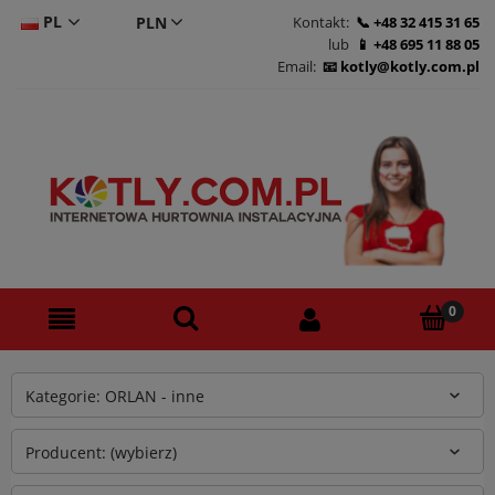
PL
Kontakt:
+48 32 415 31 65
lub
+48 695 11 88 05
CS
Email:
kotly@kotly.com.pl
DE
EN
Kategorie: ORLAN - inne
Producent: (wybierz)