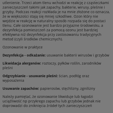
utlenienie. Trzeci atom tlenu wchodzi w reakcję z cząsteczkami
zanieczyszczeń takimi jak zapachy, bakterie, wirusy, pleśnie i
grzyby. Podczas reakcji rozkłada je na mnie złożone co oznacza,
że w większości stają się mniej szkodliwe. Ozon który nie
wejdzie w reakcję w naturalny sposób rozpada się do postaci
tlenu. Całe ozonowanie jest bardzo przyjazne środowisku, a
dezynfekcja pomieszczeń za pomocą ozonu jest bardziej
efektywna niż dezynfekcja przy zastosowaniu tradycyjnych
metod (czyli środków chemicznych).
Ozonowanie w praktyce
Dezynfekcja - odkażanie:
usuwanie bakterii wirusów i grzybów
Likwidacja alergenów:
roztoczy, pyłków roślin, zarodników
pleśni
Odgrzybianie - usuwanie pleśni:
ścian, podłóg oraz
wyposażenia
Usuwanie zapachów:
papierosów, stęchlizny, zgnilizny
Należy pamiętać, że ozonowanie likwiduje lub łagodzi
uciążliwość np przykrego zapachu lub grzybów jednak nie
doprowadzi do zniknięcia źródeł tych zanieczyszczeń