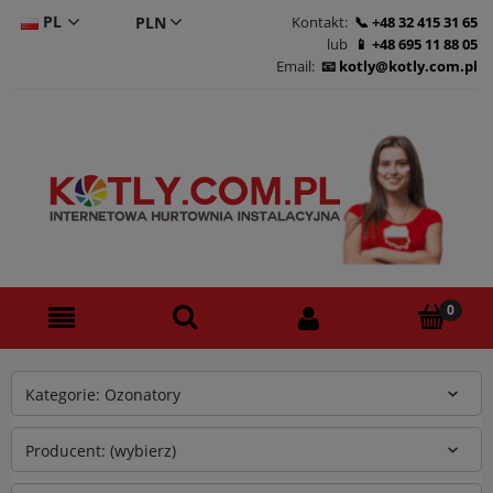
PL
Kontakt:
+48 32 415 31 65
lub
+48 695 11 88 05
CS
Email:
kotly@kotly.com.pl
DE
EN
Kategorie: Ozonatory
Producent: (wybierz)