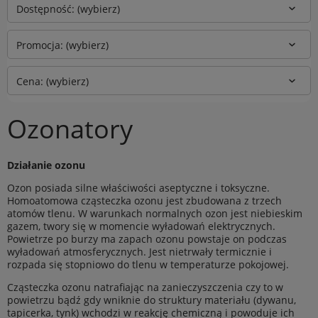
Dostępność: (wybierz)
Promocja: (wybierz)
Cena: (wybierz)
Ozonatory
Działanie ozonu
Ozon posiada silne właściwości aseptyczne i toksyczne.
Homoatomowa cząsteczka ozonu jest zbudowana z trzech
atomów tlenu. W warunkach normalnych ozon jest niebieskim
gazem, twory się w momencie wyładowań elektrycznych.
Powietrze po burzy ma zapach ozonu powstaje on podczas
wyładowań atmosferycznych. Jest nietrwały termicznie i
rozpada się stopniowo do tlenu w temperaturze pokojowej.
Cząsteczka ozonu natrafiając na zanieczyszczenia czy to w
powietrzu bądź gdy wniknie do struktury materiału (dywanu,
tapicerka, tynk) wchodzi w reakcję chemiczną i powoduje ich