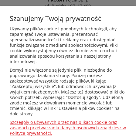
ul. Rudzka 107, 47-400
Racibórz
Szanujemy Twoją prywatność
Używamy plików cookie i podobnych technologii, aby
zapamiętać Twoje ustawienia, prezentować
spersonalizowane treści i reklamy oraz udostępniać
kotly@kotly.com.pl
funkcje związane z mediami społecznościowymi. Pliki
cookie wykorzystujemy również do mierzenia ruchu i
analizowania sposobu korzystania z naszej strony
internetowej.
+48 32 419 01 20
Domyślnie włączone są jedynie pliki niezbędne do
poprawnego działania strony. Poniżej możesz
zaakceptować wszystkie rodzaje plików, klikając
"Zaakceptuj wszystkie", lub odmówić ich używania (z
wyjątkiem niezbędnych). Możesz też dostosować pliki do
+48 32 415 31 65
swoich potrzeb, wybierając "Dostosuj zgody". Udzieloną
zgodę możesz w dowolnym momencie wycofać lub
zmienić, klikając w link "Ustawienia plików cookies" na
dole strony.
Przed zakupem
Szczegóły o używanych przez nas plikach cookie oraz
zasadach przetwarzania danych osobowych znajdziesz w
Polityce prywatności.
Jak dobrać ?