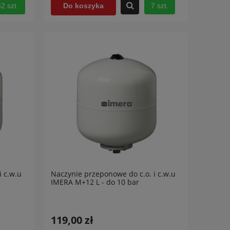
2 szt.
7 szt.
Do koszyka
i c.w.u
Naczynie przeponowe do c.o. i c.w.u
IMERA M+12 L - do 10 bar
119,00 zł