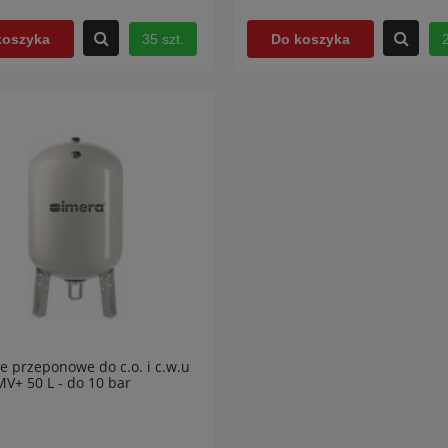
35 szt.
2
koszyka
Do koszyka
e przeponowe do c.o. i c.w.u
V+ 50 L - do 10 bar