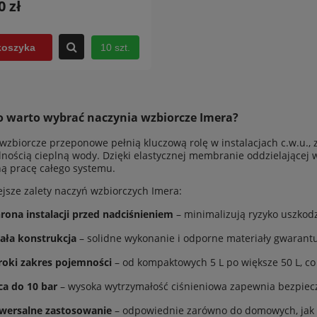
0 zł
10 szt.
koszyka
o warto wybrać naczynia wzbiorcze Imera?
wzbiorcze przeponowe pełnią kluczową rolę w instalacjach c.w.u.
lnością cieplną wody. Dzięki elastycznej membranie oddzielającej 
ą pracę całego systemu.
jsze zalety naczyń wzbiorczych Imera:
rona instalacji przed nadciśnieniem
– minimalizują ryzyko uszkodz
ała konstrukcja
– solidne wykonanie i odporne materiały gwarantu
roki zakres pojemności
– od kompaktowych 5 L po większe 50 L, co 
ca do 10 bar
– wysoka wytrzymałość ciśnieniowa zapewnia bezpiec
wersalne zastosowanie
– odpowiednie zarówno do domowych, jak 