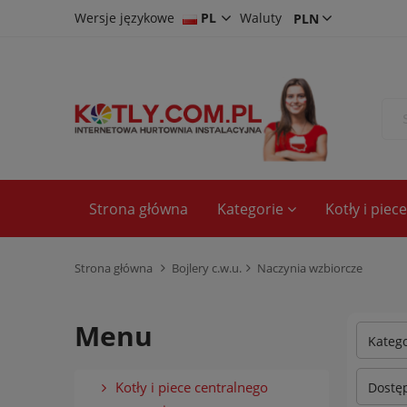
Wersje językowe
PL
Waluty
CS
DE
EN
Strona główna
Kategorie
Kotły i pie
Strona główna
Bojlery c.w.u.
Naczynia wzbiorcze
Menu
Katego
Kotły i piece centralnego
Dostęp