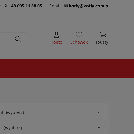
b
+48 695 11 88 05
Email:
kotly@kotly.com.pl
t: (wybierz)
: (wybierz)