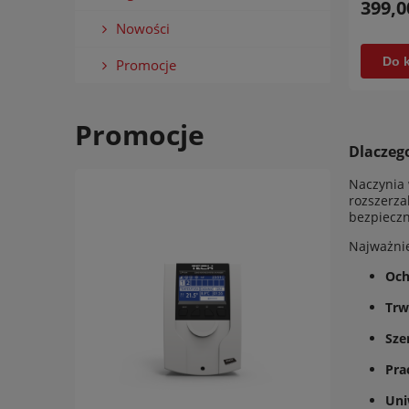
399,0
Nowości
Do 
Promocje
Promocje
Dlaczeg
Naczynia 
rozszerza
bezpieczn
Najważnie
Och
Trw
Sze
Pra
Uni