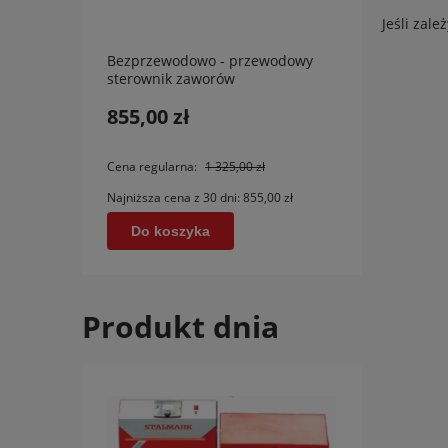
Jeśli zale
Bezprzewodowo - przewodowy
Bezpr
sterownik zaworów
stero
termostatycznych Tech L-4 WiFi
termo
855,00 zł
1 11
EU
Cena regularna:
1 325,00 zł
Cena r
Najniższa cena z 30 dni:
855,00 zł
Najniżs
Do koszyka
Do
Produkt dnia