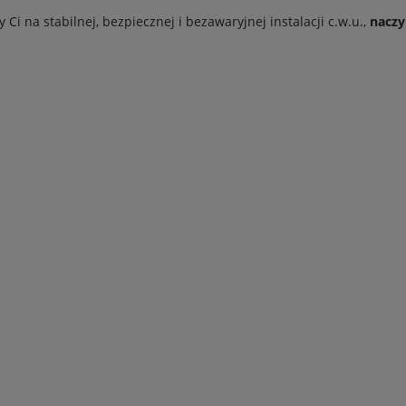
ży Ci na stabilnej, bezpiecznej i bezawaryjnej instalacji c.w.u.,
naczy
zewodowo - przewodowy
Bezprzewodowy czujnik
wnik zaworów
podłogowy C-8f Tech
statycznych Tech L-4 WiFi
5,00 zł
165,00 zł
egularna:
1 723,00 zł
Cena regularna:
235,00 zł
za cena z 30 dni:
1 115,00 zł
Najniższa cena z 30 dni:
155,00 zł
 koszyka
Do koszyka