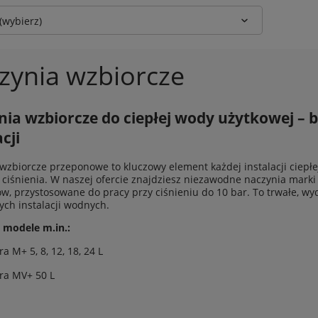
(wybierz)
zynia wzbiorcze
ia wzbiorcze do ciepłej wody użytkowej – b
cji
wzbiorcze przeponowe to kluczowy element każdej instalacji ciepł
ciśnienia. W naszej ofercie znajdziesz niezawodne naczynia mark
rów, przystosowane do pracy przy ciśnieniu do 10 bar. To trwałe, 
ych instalacji wodnych.
 modele m.in.:
a M+ 5, 8, 12, 18, 24 L
ra MV+ 50 L