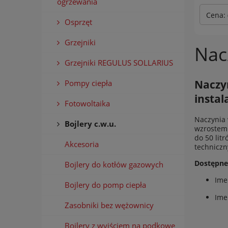
ogrzewania
Cena: 
Osprzęt
Grzejniki
Nac
Grzejniki REGULUS SOLLARIUS
Naczyn
Pompy ciepła
instala
Fotowoltaika
Naczynia 
Bojlery c.w.u.
wzrostem 
do 50 lit
Akcesoria
techniczn
Dostępne
Bojlery do kotłów gazowych
Imer
Bojlery do pomp ciepła
Ime
Zasobniki bez wężownicy
Bojlery z wyjściem na podkowę