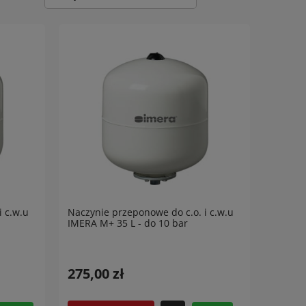
i c.w.u
Naczynie przeponowe do c.o. i c.w.u
IMERA M+ 35 L - do 10 bar
275,00 zł