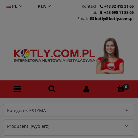
PL
Kontakt:
+48 32 415 31 65
lub
+48 695 11 88 05
CS
Email:
kotly@kotly.com.pl
DE
EN
Kategorie: ESTYMA
Producent: (wybierz)