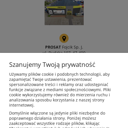
PROSAT
Fojcik Sp. J.
ul. Rudzka 107, 47-400
Racibórz
Szanujemy Twoją prywatność
Używamy plików cookie i podobnych technologii, aby
zapamiętać Twoje ustawienia, prezentować
spersonalizowane treści i reklamy oraz udostępniać
kotly@kotly.com.pl
funkcje związane z mediami społecznościowymi. Pliki
cookie wykorzystujemy również do mierzenia ruchu i
analizowania sposobu korzystania z naszej strony
internetowej.
+48 32 419 01 20
Domyślnie włączone są jedynie pliki niezbędne do
poprawnego działania strony. Poniżej możesz
zaakceptować wszystkie rodzaje plików, klikając