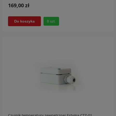
169,00 zł
8 szt.
Do koszyka
Czujnik temperatury zewnętrznej Estyma CTZ-01