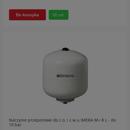
35 szt.
Do koszyka
Naczynie przeponowe do c.o. i c.w.u IMERA M+ 8 L - do
10 bar