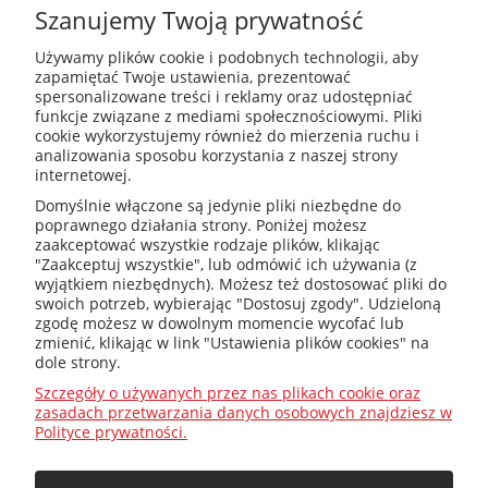
Szanujemy Twoją prywatność
Używamy plików cookie i podobnych technologii, aby
zapamiętać Twoje ustawienia, prezentować
spersonalizowane treści i reklamy oraz udostępniać
funkcje związane z mediami społecznościowymi. Pliki
cookie wykorzystujemy również do mierzenia ruchu i
analizowania sposobu korzystania z naszej strony
internetowej.
PROSAT
Fojcik Sp. J.
Domyślnie włączone są jedynie pliki niezbędne do
ul. Rudzka 107, 47-400
poprawnego działania strony. Poniżej możesz
Racibórz
zaakceptować wszystkie rodzaje plików, klikając
"Zaakceptuj wszystkie", lub odmówić ich używania (z
wyjątkiem niezbędnych). Możesz też dostosować pliki do
swoich potrzeb, wybierając "Dostosuj zgody". Udzieloną
zgodę możesz w dowolnym momencie wycofać lub
kotly@kotly.com.pl
zmienić, klikając w link "Ustawienia plików cookies" na
dole strony.
Szczegóły o używanych przez nas plikach cookie oraz
zasadach przetwarzania danych osobowych znajdziesz w
+48 32 419 01 20
Polityce prywatności.