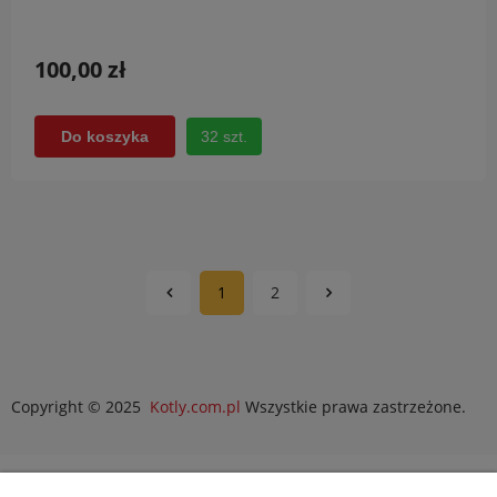
100,00 zł
32 szt.
Do koszyka
1
2
Copyright © 2025
Kotly.com.pl
Wszystkie prawa zastrzeżone.