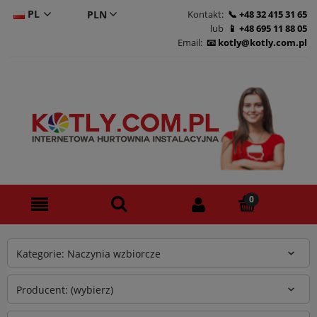
PL
Kontakt:
+48 32 415 31 65
lub
+48 695 11 88 05
CS
Email:
kotly@kotly.com.pl
DE
EN
Kategorie: Naczynia wzbiorcze
Producent: (wybierz)