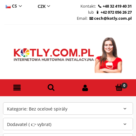
CS
Kontakt:
+48 32 419 40 31
lub
+42 072 056 26 27
DE
Email:
cech@kotly.com.pl
PL
EN
Kategorie: Bez ocelové spirály
Dodavatel ( 👉 vybrat)