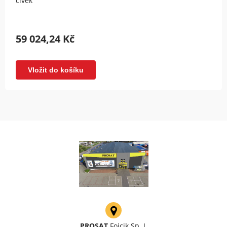
civek
59 024,24 Kč
Vložit do košíku
PROSAT
Fojcik Sp. J.