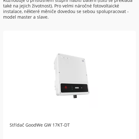
Rozhoduje o příslušném stupni nabití baterií (toto se překládá
také na jejich životnost). Pro velmi náročné fotovoltaické
instalace, některé měniče dovedou se sebou spolupracovat -
model master a slave.
Střídač GoodWe GW 17KT-DT