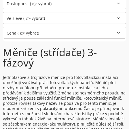
Dostupnost ( 👉 vybrat)
Ve slevě ( 👉 vybrat)
Cena ( 👉 vybrat)
Měniče (střídače) 3-
fázový
Jednofázové a trojfázové měniče pro fotovoltaickou instalaci
umožňuji využívat práci fotovoltaických panelů. Měnič plní
nezbytnou úlohu při odběru proudu z instalace a jeho
předávání k dalšímu využití. Změna stejnosměrného proudu na
střídavý je pouze základní funkcí měniče. Fotovoltaický měnič,
protože rovněž takový název se používá pro tento měnič, je
moderní zařízení s pokročilými funkcemi. Často je připojován k
internetu s možností sledování charakteristiky práce v podobě
výkresů a tabulek živě na internetové stránce. Měnič v instalaci
se zásobníkem energie (akumulátory), plní ještě důležitější roli.