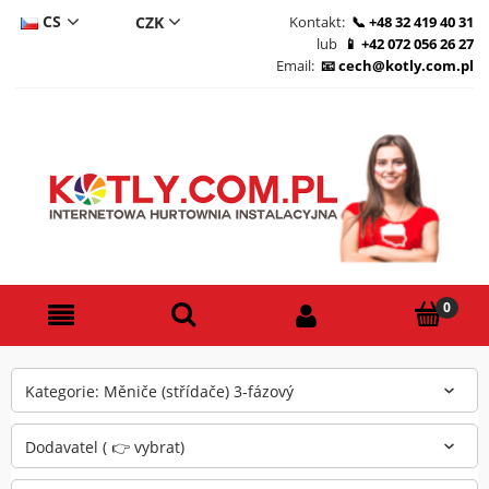
CS
Kontakt:
+48 32 419 40 31
lub
+42 072 056 26 27
DE
Email:
cech@kotly.com.pl
PL
EN
Kategorie: Měniče (střídače) 3-fázový
Dodavatel ( 👉 vybrat)