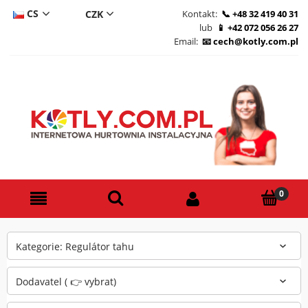
CS
Kontakt:
+48 32 419 40 31
lub
+42 072 056 26 27
DE
Email:
cech@kotly.com.pl
PL
EN
Kategorie: Regulátor tahu
Dodavatel ( 👉 vybrat)