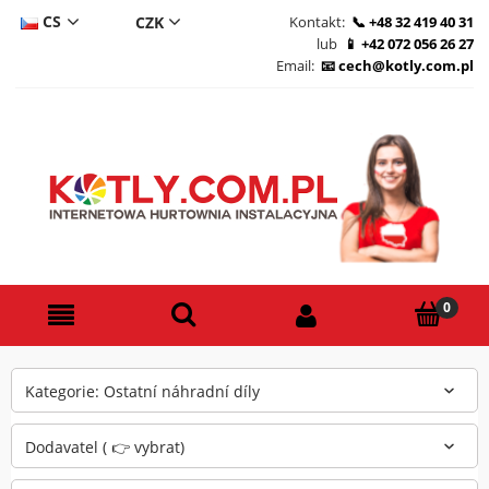
CS
Kontakt:
+48 32 419 40 31
lub
+42 072 056 26 27
DE
Email:
cech@kotly.com.pl
PL
EN
Kategorie: Ostatní náhradní díly
Dodavatel ( 👉 vybrat)