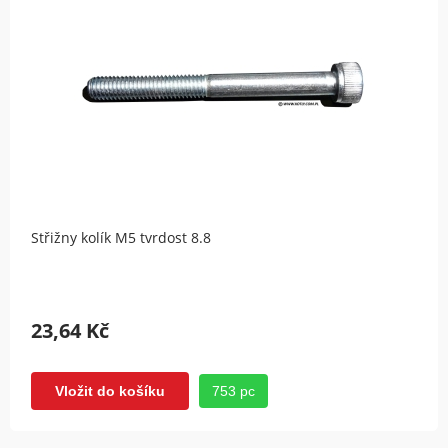
Střižny kolík M5 tvrdost 8.8
23,64 Kč
753 pc
Vložit do košíku