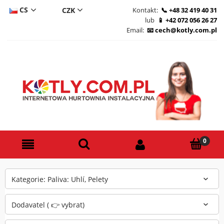
CS
Kontakt:
+48 32 419 40 31
lub
+42 072 056 26 27
DE
Email:
cech@kotly.com.pl
PL
EN
Kategorie: Paliva: Uhlí, Pelety
Dodavatel ( 👉 vybrat)