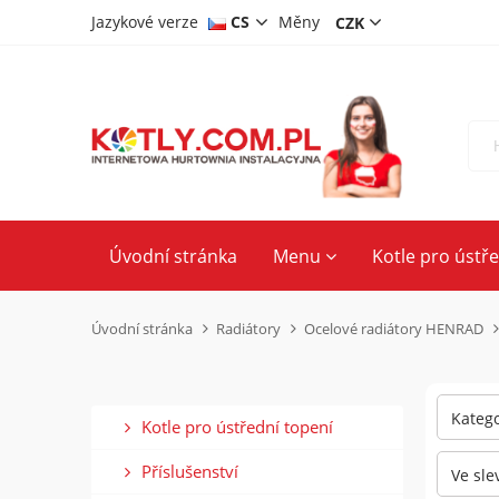
Jazykové verze
CS
Měny
DE
PL
EN
Úvodní stránka
Menu
Kotle pro ústř
Úvodní stránka
Radiátory
Ocelové radiátory HENRAD
Katego
Kotle pro ústřední topení
Příslušenství
Ve sle