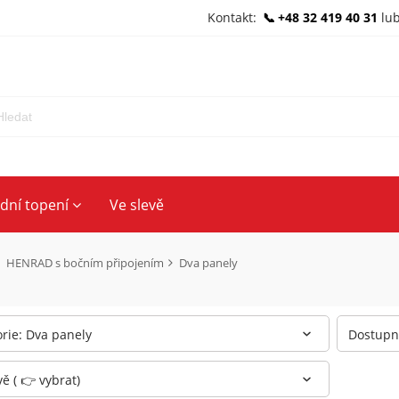
Kontakt:
+48 32 419 40 31
lu
ední topení
Ve slevě
HENRAD s bočním připojením
Dva panely
rie: Dva panely
Dostupno
vě ( 👉 vybrat)