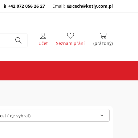
b
+42 072 056 26 27
Email:
cech@kotly.com.pl
st ( 👉 vybrat)