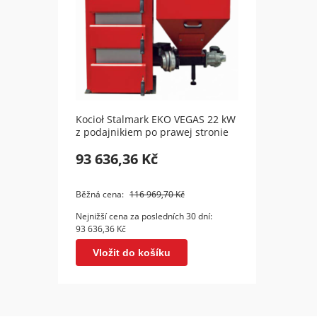
Kocioł Stalmark EKO VEGAS 22 kW
Kotle
z podajnikiem po prawej stronie
Class
93 636,36 Kč
46 9
Vl
Běžná cena:
116 969,70 Kč
Nejnižší cena za posledních 30 dní:
93 636,36 Kč
Vložit do košíku