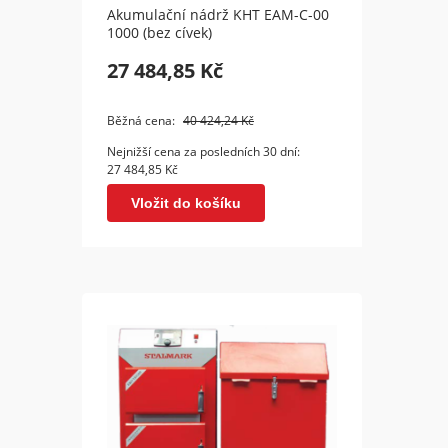
Akumulační nádrž KHT EAM-C-00
Akumu
1000 (bez cívek)
1500 (
27 484,85 Kč
34 5
Běžná cena:
40 424,24 Kč
Běžná 
Nejnižší cena za posledních 30 dní:
Nejnižš
27 484,85 Kč
34 515
Vložit do košíku
Vl