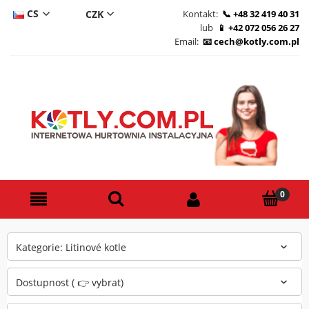
CS
Kontakt:
+48 32 419 40 31
lub
+42 072 056 26 27
DE
Email:
cech@kotly.com.pl
PL
EN
Kategorie: Litinové kotle
Dostupnost ( 👉 vybrat)