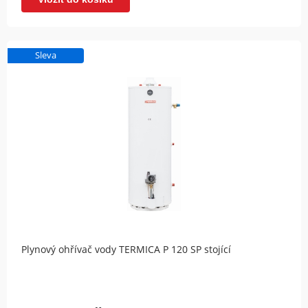
Sleva
Plynový ohřívač vody TERMICA P 120 SP stojící