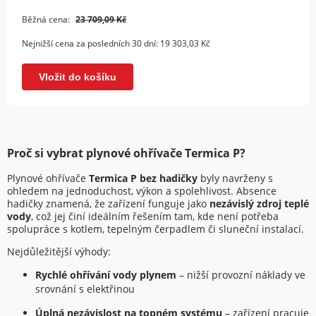
Běžná cena:
23 709,09 Kč
Nejnižší cena za posledních 30 dní:
19 303,03 Kč
Vložit do košíku
Proč si vybrat plynové ohřívače Termica P?
Plynové ohřívače
Termica P bez hadičky
byly navrženy s
ohledem na jednoduchost, výkon a spolehlivost. Absence
hadičky znamená, že zařízení funguje jako
nezávislý zdroj teplé
vody
, což jej činí ideálním řešením tam, kde není potřeba
spolupráce s kotlem, tepelným čerpadlem či sluneční instalací.
Nejdůležitější výhody:
Rychlé ohřívání vody plynem
– nižší provozní náklady ve
srovnání s elektřinou
Úplná nezávislost na topném systému
– zařízení pracuje