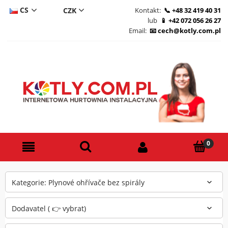
CS
Kontakt:
+48 32 419 40 31
lub
+42 072 056 26 27
DE
Email:
cech@kotly.com.pl
PL
EN
Kategorie: Plynové ohřívače bez spirály
Dodavatel ( 👉 vybrat)