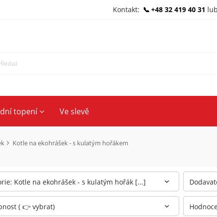
Kontakt:
+48 32 419 40 31
lu
ední topení
Ve slevě
ek
Kotle na ekohrášek - s kulatým hořákem
rie: Kotle na ekohrášek - s kulatým hořák [...]
Dodavate
nost ( 👉 vybrat)
Hodnocen