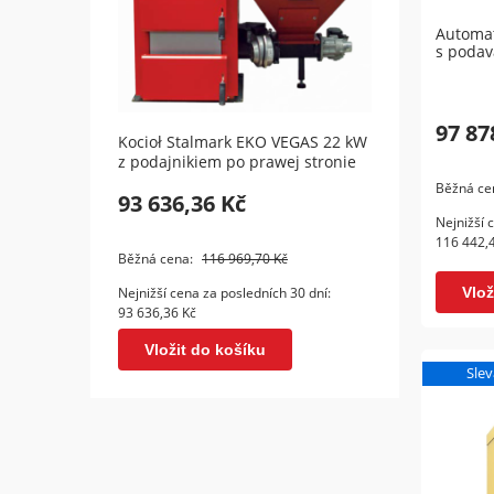
Automat
s podav
97 87
Kocioł Stalmark EKO VEGAS 22 kW
Kotle
z podajnikiem po prawej stronie
Class
Běžná ce
93 636,36 Kč
46 9
Nejnižší 
116 442,
Vl
Běžná cena:
116 969,70 Kč
Nejnižší cena za posledních 30 dní:
Vlož
93 636,36 Kč
Vložit do košíku
Slev