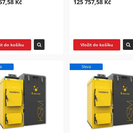
57,58 Kč
125 757,58 Kč
15,15 Kč
47 121,21 Kč
cena:
50 733,33 Kč
Běžná cena:
69 303,03 Kč
í cena za posledních 30 dní:
Nejnižší cena za posledních 30 dní
,15 Kč
47 121,21 Kč
it do košíku
Vložit do košíku
ožit do košíku
Vložit do košíku
a
Sleva