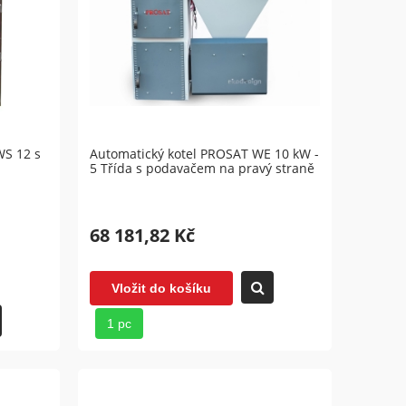
WS 12 s
Automatický kotel PROSAT WE 10 kW -
5 Třída s podavačem na pravý straně
68 181,82 Kč
Vložit do košíku
1 pc