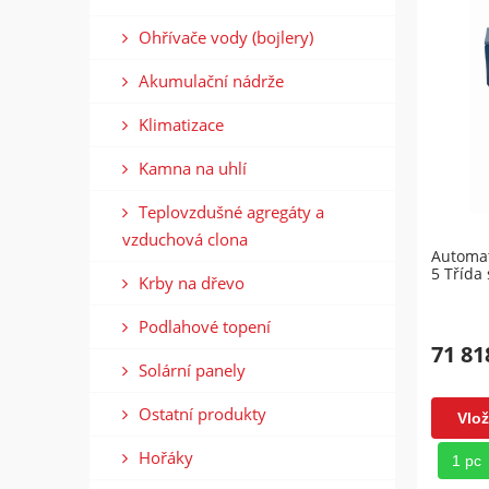
Ohřívače vody (bojlery)
Akumulační nádrže
Klimatizace
Kamna na uhlí
Teplovzdušné agregáty a
vzduchová clona
Automat
5 Třída
Krby na dřevo
Podlahové topení
71 81
Solární panely
Ostatní produkty
Vlož
Hořáky
1 pc