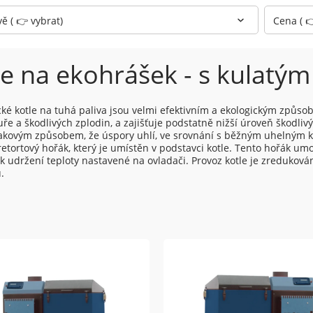
vě ( 👉 vybrat)
Cena ( 
le na ekohrášek - s kulatý
ké kotle na tuhá paliva jsou velmi efektivním a ekologickým způso
uře a škodlivých zplodin, a zajišťuje podstatně nižší úroveň škodliv
akovým způsobem, že úspory uhlí, ve srovnání s běžným uhelným kot
retortový hořák, který je umístěn v podstavci kotle. Tento hořák umo
k udržení teploty nastavené na ovladači. Provoz kotle je zredukov
.