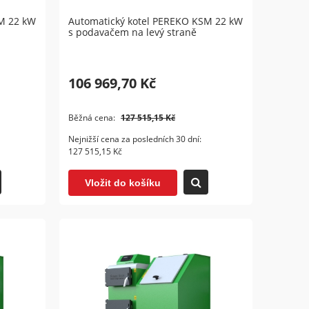
M 22 kW
Automatický kotel PEREKO KSM 22 kW
s podavačem na levý straně
106 969,70 Kč
 DPX
Zplynovací kotel ATTACK SLX 20
Kotle
kW PROFI
Běžná cena:
127 515,15 Kč
78 218,18 Kč
42 
Nejnižší cena za posledních 30 dní:
127 515,15 Kč
Vložit do košíku
V
Vložit do košíku