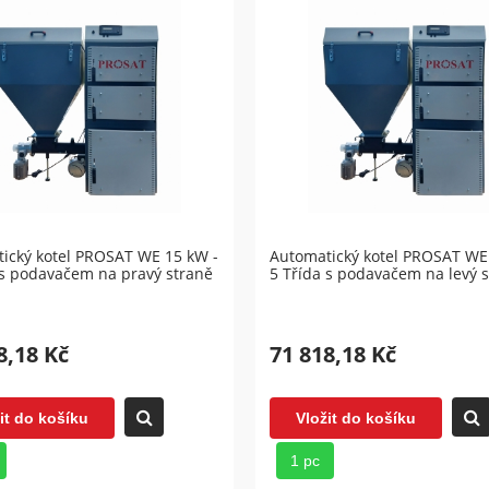
ický kotel PROSAT WE 15 kW -
Automatický kotel PROSAT WE
 s podavačem na pravý straně
5 Třída s podavačem na levý 
8,18 Kč
71 818,18 Kč
it do košíku
Vložit do košíku
1 pc