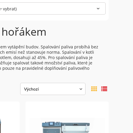
 vybrat)
m hořákem
bem vytápění budov. Spalování paliva probíhá bez
ých emisí než stanovuje norma. Spalování v kotli
lem, dosahuji až 45%. Pro spalování paliva je
žňuje spalovat takové množství paliva, které je
án pouze na pravidelné doplňování palivového