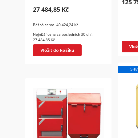
125 7
27 484,85 Kč
34 5
Běžná cena:
40 424,24 Kč
Běžná 
Nejnižší cena za posledních 30 dní:
Nejnižš
27 484,85 Kč
34 515
Vlož
Vložit do košíku
Vl
Slev