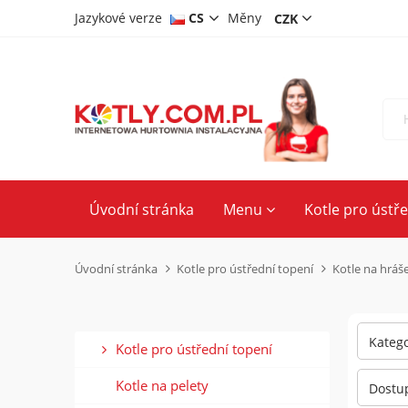
Jazykové verze
CS
Měny
DE
PL
EN
Úvodní stránka
Menu
Kotle pro ústř
Úvodní stránka
Kotle pro ústřední topení
Kotle na hráš
Katego
Kotle pro ústřední topení
Kotle na pelety
Dostup