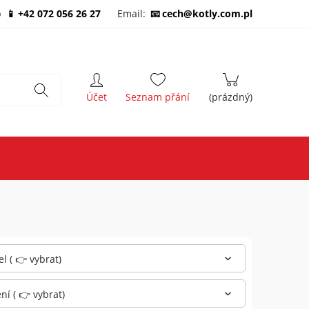
b
+42 072 056 26 27
Email:
cech@kotly.com.pl
l ( 👉 vybrat)
í ( 👉 vybrat)