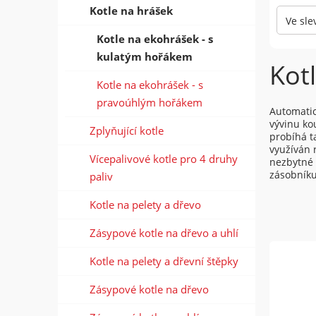
Kotle na hrášek
Ve sle
Kotle na ekohrášek - s
kulatým hořákem
Kot
Kotle na ekohrášek - s
pravoúhlým hořákem
Automatic
vývinu ko
Zplyňující kotle
probíhá t
využíván 
Vícepalivové kotle pro 4 druhy
nezbytné 
zásobníku
paliv
Kotle na pelety a dřevo
Zásypové kotle na dřevo a uhlí
Kotle na pelety a dřevní štěpky
Zásypové kotle na dřevo