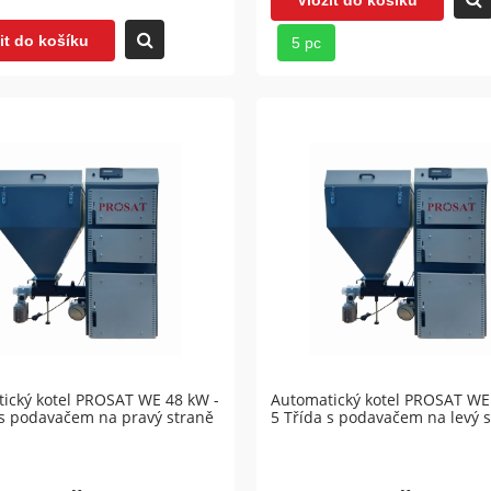
it do košíku
5 pc
ický kotel PROSAT WE 48 kW -
Automatický kotel PROSAT WE
 s podavačem na pravý straně
5 Třída s podavačem na levý 
lační nádrž KHT EAM-C-00
Akumulační nádrž KHT EAM
bez cívek)
2000 (bez cívek)