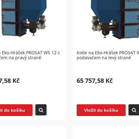
a Eko-Hrášek PROSAT WS 12 s
Kotle na Eko-Hrášek PROSAT 
em na pravý straně
podavačem na levý straně
7,58 Kč
65 757,58 Kč
it do košíku
Vložit do košíku