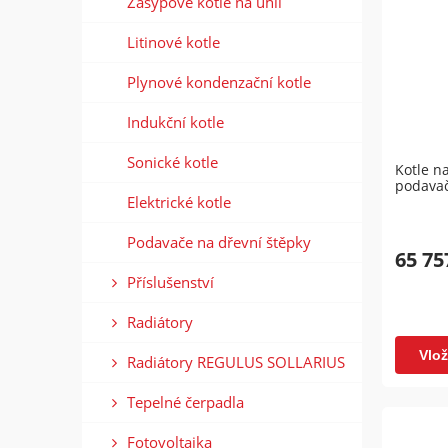
Zásypové kotle na uhlí
Litinové kotle
Plynové kondenzační kotle
Indukční kotle
Sonické kotle
Kotle n
podavač
Elektrické kotle
Podavače na dřevní štěpky
65 75
Příslušenství
Radiátory
Vlož
Radiátory REGULUS SOLLARIUS
Tepelné čerpadla
Fotovoltaika