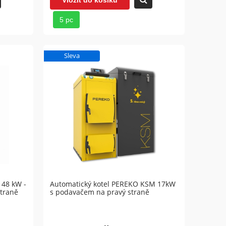
5 pc
Sleva
 48 kW -
Automatický kotel PEREKO KSM 17kW
straně
s podavačem na pravý straně
-C-00
Akumulační nádrž KHT EAM-C-00
Akum
500 (bez cívek)
750 (