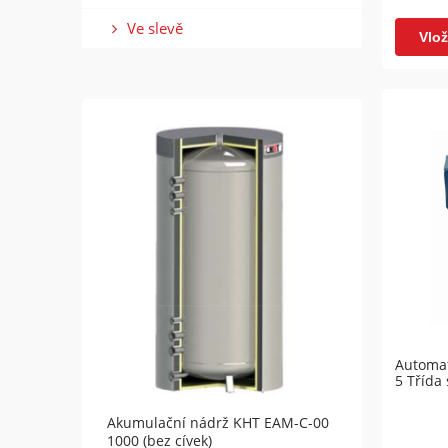
Ve slevě
Vlož
Automat
5 Třída
Akumulační nádrž KHT EAM-C-00
Akumu
1000 (bez cívek)
1500 (