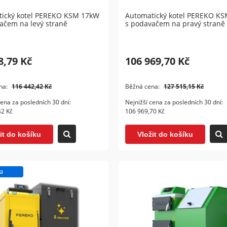
ický kotel PEREKO KSM 17kW
Automatický kotel PEREKO KS
ačem na levý straně
s podavačem na pravý straně
8,79 Kč
106 969,70 Kč
 na nakládání uhlí Ogniwo
Kombinovaný kotel ATTACK
ic DS 18kW
COMBI PELLET 25
na:
116 442,42 Kč
Běžná cena:
127 515,15 Kč
63,64 Kč
111 351,52 Kč
cena za posledních 30 dní:
Nejnižší cena za posledních 30 dní:
42 Kč
106 969,70 Kč
ožit do košíku
Vložit do košíku
it do košíku
Vložit do košíku
a