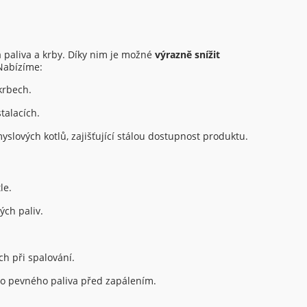
 paliva a krby. Díky nim je možné
výrazně snížit
 Nabízíme:
krbech.
talacích.
yslových kotlů, zajišťující stálou dostupnost produktu.
le.
ých paliv.
ch při spalování.
 do pevného paliva před zapálením.