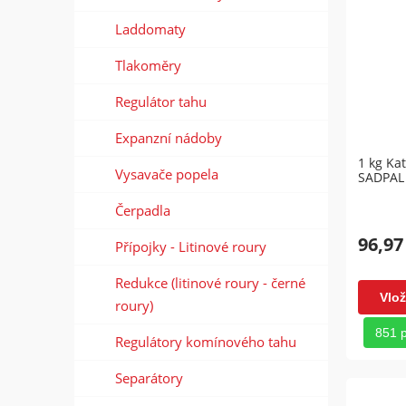
Laddomaty
Tlakoměry
Regulátor tahu
Expanzní nádoby
1 kg Kat
Vysavače popela
SADPAL
Čerpadla
96,97
Přípojky - Litinové roury
Redukce (litinové roury - černé
Vlož
roury)
851 
Regulátory komínového tahu
Separátory