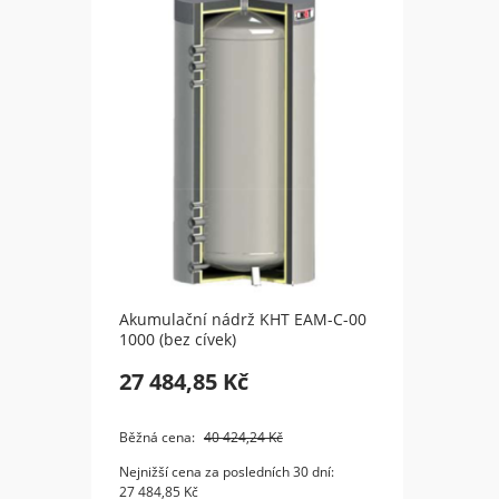
Akumulační nádrž KHT EAM-C-00
Akumu
1000 (bez cívek)
1500 (
27 484,85 Kč
34 5
Běžná cena:
40 424,24 Kč
Běžná 
Nejnižší cena za posledních 30 dní:
Nejnižš
27 484,85 Kč
34 515