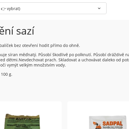
 👉 vybrat)
ění sazí
alíček bez otevření hodit přímo do ohně.
huje síran měďnatý. Působí škodlivě po polknutí. Působí dráždivě na
řed dětmi.Nevdechovat prach. Skladovat a uchovávat daleko od potrav
oči vymýt velkým množstvím vody.
100 g.