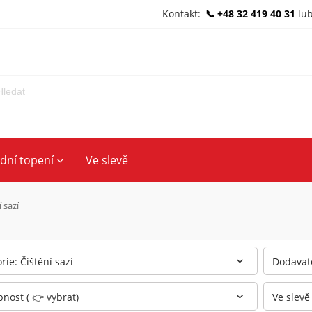
Kontakt:
+48 32 419 40 31
lu
ední topení
Ve slevě
 sazí
rie: Čištění sazí
Dodavate
nost ( 👉 vybrat)
Ve slevě