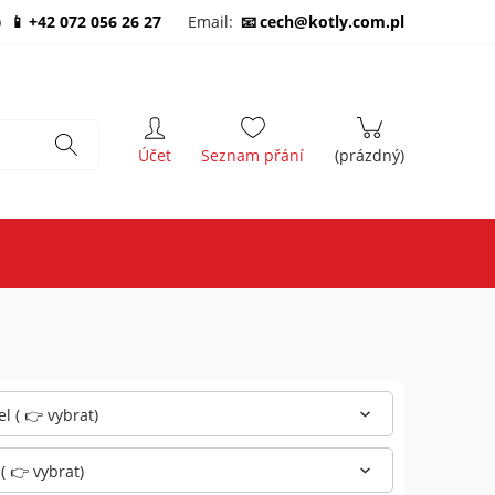
b
+42 072 056 26 27
Email:
cech@kotly.com.pl
l ( 👉 vybrat)
 ( 👉 vybrat)