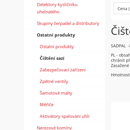
Detektory kysličníku
Cena (
uhelnatého
Skupiny čerpadel a distributory
Čišt
Ostatní produkty
SADPAL -b
Ostatní produkty
PL - obsa
Čištění sazí
chránit p
Zasažené 
Zabezpečovací zařízení
Hmotnost 
Zpětné ventily
Šamotové malty
Měřiče
Aktivátory spalování uhlí
Nerezové komíny