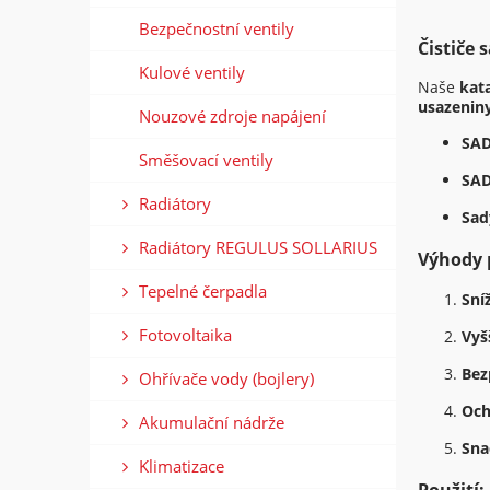
Bezpečnostní ventily
Čističe 
Kulové ventily
Naše
kat
usazeniny
Nouzové zdroje napájení
SAD
Směšovací ventily
SAD
Radiátory
Sad
Radiátory REGULUS SOLLARIUS
Výhody 
Tepelné čerpadla
Sní
Fotovoltaika
Vyš
Bez
Ohřívače vody (bojlery)
Och
Akumulační nádrže
Sna
Klimatizace
Použití: