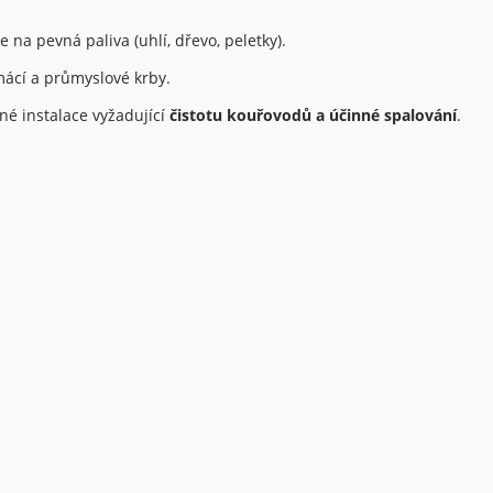
e na pevná paliva (uhlí, dřevo, peletky).
ácí a průmyslové krby.
né instalace vyžadující
čistotu kouřovodů a účinné spalování
.