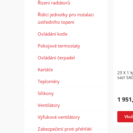
Řízení radiátorů
Řídící jednotky pro instalaci
ústředního topení
Ovládání kotle
Pokojové termostaty
Ovládání čerpadel
Kartáče
23 X 1 
sazí SA
Teploměry
Silikony
1 951
Ventilátory
Výfukové ventilátory
Vlož
Zabezpečení proti přehřátí