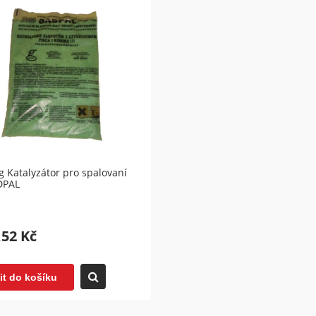
kg Katalyzátor pro spalovaní
DPAL
,52 Kč
it do košíku