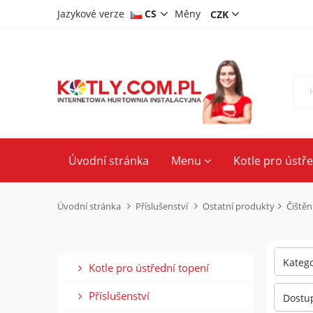
Jazykové verze
CS
Měny
DE
PL
EN
Úvodní stránka
Menu
Kotle pro ústř
Úvodní stránka
Příslušenství
Ostatní produkty
Čištění
Katego
Kotle pro ústřední topení
Příslušenství
Dostup