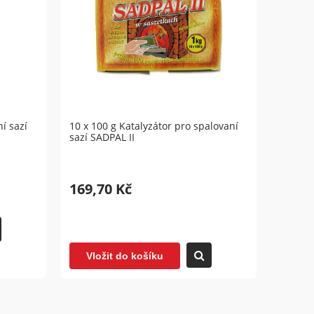
í sazí
10 x 100 g Katalyzátor pro spalovaní
sazí SADPAL II
169,70 Kč
Vložit do košíku