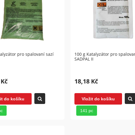
alyzátor pro spalovaní sazí
100 g Katalyzátor pro spalovan
SADPAL II
 Kč
18,18 Kč
it do košíku
Vložit do košíku
pc
141 pc