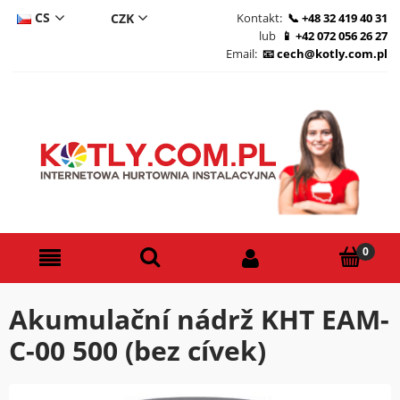
CS
Kontakt:
+48 32 419 40 31
lub
+42 072 056 26 27
DE
Email:
cech@kotly.com.pl
PL
EN
Akumulační nádrž KHT EAM-
C-00 500 (bez cívek)