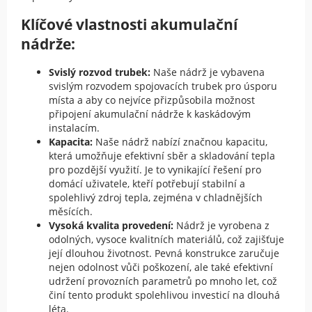
Klíčové vlastnosti akumulační
nádrže:
Svislý rozvod trubek:
Naše nádrž je vybavena
svislým rozvodem spojovacích trubek pro úsporu
místa a aby co nejvíce přizpůsobila možnost
připojení akumulační nádrže k kaskádovým
instalacím.
Kapacita:
Naše nádrž nabízí značnou kapacitu,
která umožňuje efektivní sběr a skladování tepla
pro pozdější využití. Je to vynikající řešení pro
domácí uživatele, kteří potřebují stabilní a
spolehlivý zdroj tepla, zejména v chladnějších
měsících.
Vysoká kvalita provedení:
Nádrž je vyrobena z
odolných, vysoce kvalitních materiálů, což zajišťuje
její dlouhou životnost. Pevná konstrukce zaručuje
nejen odolnost vůči poškození, ale také efektivní
udržení provozních parametrů po mnoho let, což
činí tento produkt spolehlivou investicí na dlouhá
léta.