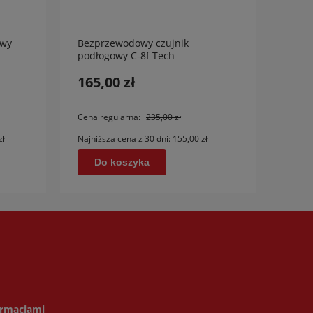
owy
Bezprzewodowy czujnik
Bezp
podłogowy C-8f Tech
C-min
iFi
165,00 zł
135,
Cena regularna:
235,00 zł
Cena 
zł
Najniższa cena z 30 dni:
155,00 zł
Najniż
Do koszyka
D
ormacjami