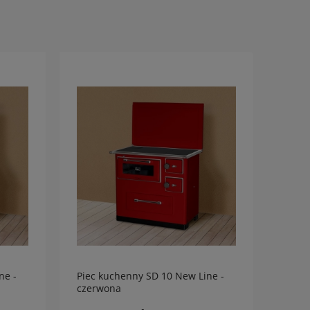
ne -
Piec kuchenny SD 10 New Line -
Piec 
czerwona
biała