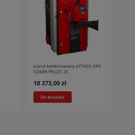
Kocioł kombinowany ATTACK DPX
Kocio
COMBI PELLET 25
ATTA
18 373,00 zł
12 9
Do koszyka
D