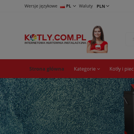
Wersje językowe
PL
Waluty
CS
DE
EN
Strona główna
Kategorie
Kotły i pi