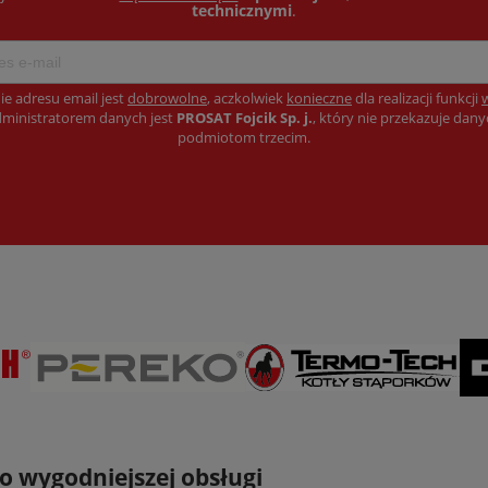
technicznymi
.
ie adresu email jest
dobrowolne
, aczkolwiek
konieczne
dla realizacji funkcji
dministratorem danych jest
PROSAT Fojcik Sp. j.
, który nie przekazuje dan
podmiotom trzecim.
do wygodniejszej obsługi