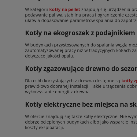
W kategorii
kotły na pellet
znajdują się urządzenia p
podawanie paliwa, stabilna praca i ograniczenie często
ułatwia dopasowanie parametrów spalania do zapotrze
Kotły na ekogroszek z podajnikiem 
W budynkach przystosowanych do spalania węgla mo
zautomatyzowanej pracy niż w tradycyjnych kotłach z
dotyczące jakości opału.
Kotły zgazowujące drewno do sez
Dla osób korzystających z drewna dostępne są
kotły 
prawidłowo dobranej instalacji. Takie urządzenia dob
wykorzystanie energii z drewna.
Kotły elektryczne bez miejsca na s
W ofercie znajdują się także kotły elektryczne. Nie 
dobrze ocieplonych budynkach albo jako wsparcie ins
koszty eksploatacji.