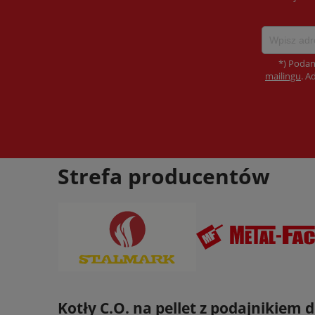
*) Podan
mailingu
. A
Strefa producentów
Kotły C.O. na pellet z podajnikiem 