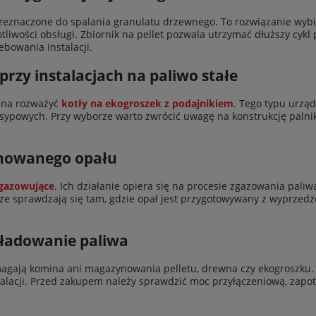
rzeznaczone do spalania granulatu drzewnego. To rozwiązanie wyb
tliwości obsługi. Zbiornik na pellet pozwala utrzymać dłuższy cykl
bowania instalacji.
przy instalacjach na paliwo stałe
żna rozważyć
kotły na ekogroszek z podajnikiem
. Tego typu urząd
asypowych. Przy wyborze warto zwrócić uwagę na konstrukcję paln
onowanego opału
zgazowujące
. Ich działanie opiera się na procesie zgazowania pal
rze sprawdzają się tam, gdzie opał jest przygotowywany z wyprzedz
kładowanie paliwa
wymagają komina ani magazynowania pelletu, drewna czy ekogroszku
talacji. Przed zakupem należy sprawdzić moc przyłączeniową, zap