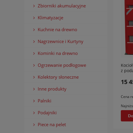
Zbiorniki akumulacyjne
Klimatyzacje
Kuchnie na drewno
Nagrzewnice i Kurtyny
Kominki na drewno
Ogrzewanie podłogowe
Kocio
z pod
Kolektory słoneczne
15 4
Inne produkty
Cena r
Palniki
Najniżs
Podajniki
Do
Piece na pelet