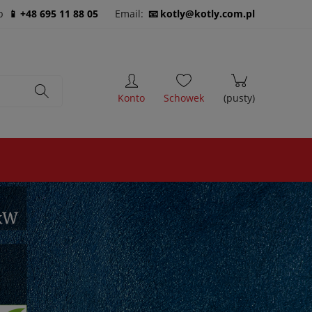
b
+48 695 11 88 05
Email:
kotly@kotly.com.pl