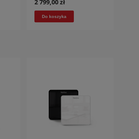
2 799,00 zł
2 79
Do koszyka
D