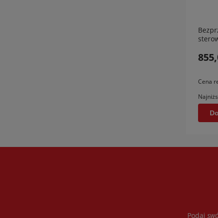
Bezpr
stero
termo
855,
Cena r
Najniżs
Do
Podaj
swó