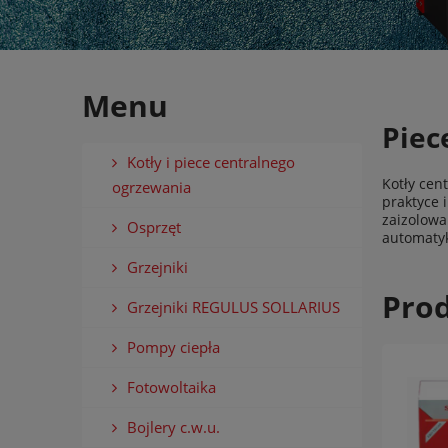
Menu
Piec
Kotły i piece centralnego
Kotły cen
ogrzewania
praktyce
zaizolowa
Osprzęt
automatyk
Grzejniki
Prod
Grzejniki REGULUS SOLLARIUS
Pompy ciepła
Fotowoltaika
Bojlery c.w.u.