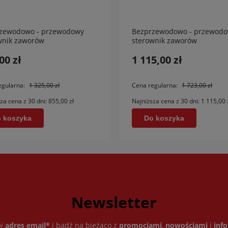
zewodowo - przewodowy
Bezprzewodowo - przewod
wnik zaworów
sterownik zaworów
statycznych Tech L-4 WiFi
termostatycznych Tech L-4 W
00 zł
1 115,00 zł
EU
egularna:
1 325,00 zł
Cena regularna:
1 723,00 zł
za cena z 30 dni:
855,00 zł
Najniższa cena z 30 dni:
1 115,00 
 koszyka
Do koszyka
Newsletter
j
adres email*
i
bądź na bieżąco
z
promocjami
,
nowościami
i
inf