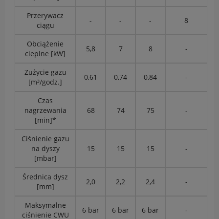
Przerywacz
-
-
-
8
ciągu
Obciążenie
5,8
7
8
-
cieplne [kW]
Zużycie gazu
0,61
0,74
0,84
-
[m³/godz.]
Czas
nagrzewania
68
74
75
-
[min]*
Ciśnienie gazu
na dyszy
15
15
15
-
[mbar]
Średnica dysz
2,0
2,2
2,4
-
[mm]
Maksymalne
6 bar
6 bar
6 bar
-
ciśnienie CWU