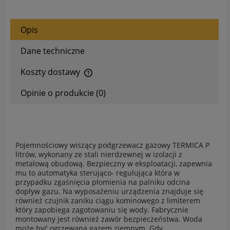
Opis
Dane techniczne
Koszty dostawy
Cena nie zawiera ewentualnych kosztów płatności
Opinie o produkcie (0)
Pojemnościowy wiszący podgrzewacz gazowy TERMICA P
litrów, wykonany ze stali nierdzewnej w izolacji z
metalową obudową. Bezpieczny w eksploatacji, zapewnia
mu to automatyka sterująco- regulująca która w
przypadku zgaśnięcia płomienia na palniku odcina
dopływ gazu. Na wyposażeniu urządzenia znajduje się
również czujnik zaniku ciągu kominowego z limiterem
który zapobiega zagotowaniu się wody. Fabrycznie
montowany jest również zawór bezpieczeństwa. Woda
może być ogrzewana gazem ziemnym. Gdy