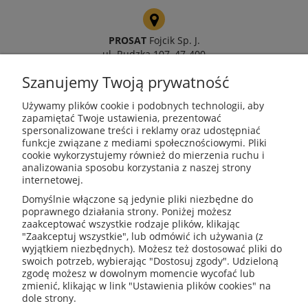
PROSAT
Fojcik Sp. J.
ul. Rudzka 107, 47-400
Racibórz
Szanujemy Twoją prywatność
Używamy plików cookie i podobnych technologii, aby
zapamiętać Twoje ustawienia, prezentować
spersonalizowane treści i reklamy oraz udostępniać
kotly@kotly.com.pl
funkcje związane z mediami społecznościowymi. Pliki
cookie wykorzystujemy również do mierzenia ruchu i
analizowania sposobu korzystania z naszej strony
internetowej.
+48 32 419 01 20
Domyślnie włączone są jedynie pliki niezbędne do
poprawnego działania strony. Poniżej możesz
zaakceptować wszystkie rodzaje plików, klikając
"Zaakceptuj wszystkie", lub odmówić ich używania (z
wyjątkiem niezbędnych). Możesz też dostosować pliki do
+48 32 415 31 65
swoich potrzeb, wybierając "Dostosuj zgody". Udzieloną
zgodę możesz w dowolnym momencie wycofać lub
zmienić, klikając w link "Ustawienia plików cookies" na
dole strony.
Przed zakupem