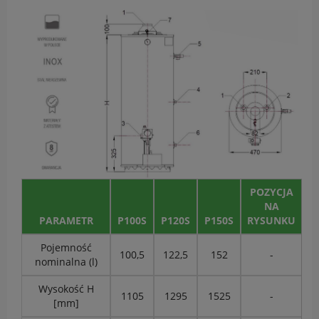
POZYCJA
NA
PARAMETR
P100S
P120S
P150S
RYSUNKU
Pojemność
100,5
122,5
152
-
nominalna (l)
Wysokość H
1105
1295
1525
-
[mm]