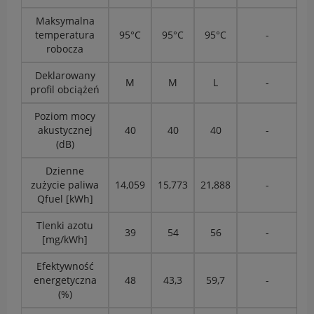
Maksymalna
temperatura
95°C
95°C
95°C
-
robocza
Deklarowany
M
M
L
-
profil obciążeń
Poziom mocy
akustycznej
40
40
40
-
(dB)
Dzienne
zużycie paliwa
14,059
15,773
21,888
-
Qfuel [kWh]
Tlenki azotu
39
54
56
-
[mg/kWh]
Efektywność
energetyczna
48
43,3
59,7
-
(%)