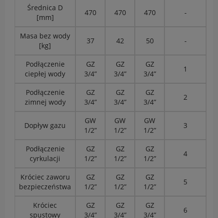
Średnica D
470
470
470
-
[mm]
Masa bez wody
37
42
50
-
[kg]
Podłączenie
GZ
GZ
GZ
1
ciepłej wody
3/4”
3/4”
3/4”
Podłączenie
GZ
GZ
GZ
2
zimnej wody
3/4”
3/4”
3/4”
GW
GW
GW
Dopływ gazu
3
1/2”
1/2”
1/2”
Podłączenie
GZ
GZ
GZ
4
cyrkulacji
1/2”
1/2”
1/2”
Króciec zaworu
GZ
GZ
GZ
5
bezpieczeństwa
1/2”
1/2”
1/2”
Króciec
GZ
GZ
GZ
6
spustowy
3/4”
3/4”
3/4”