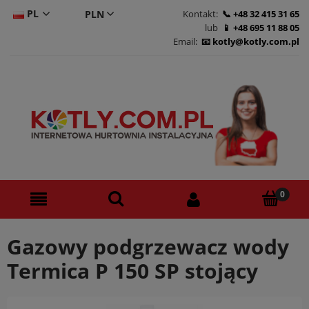
PL
Kontakt:
+48 32 415 31 65
lub
+48 695 11 88 05
CS
Email:
kotly@kotly.com.pl
DE
EN
Gazowy podgrzewacz wody
Termica P 150 SP stojący