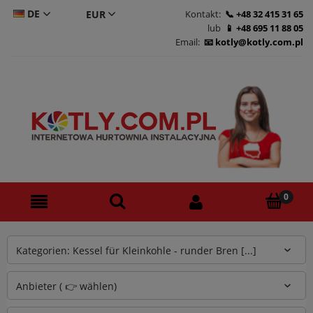
DE
Kontakt:
+48 32 415 31 65
lub
+48 695 11 88 05
CS
Email:
kotly@kotly.com.pl
PL
EN
Kategorien: Kessel für Kleinkohle - runder Bren [...]
Anbieter ( 👉 wählen)