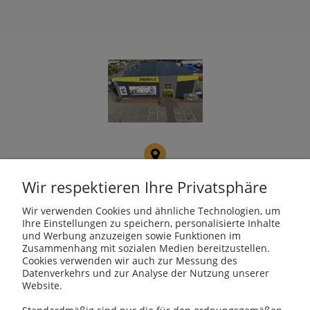
PROSAT
Fojcik Sp. J.
Wir respektieren Ihre Privatsphäre
ul. Rudzka 107, 47-400
Racibórz
Wir verwenden Cookies und ähnliche Technologien, um
Ihre Einstellungen zu speichern, personalisierte Inhalte
und Werbung anzuzeigen sowie Funktionen im
Zusammenhang mit sozialen Medien bereitzustellen.
Cookies verwenden wir auch zur Messung des
kotly@kotly.com.pl
Datenverkehrs und zur Analyse der Nutzung unserer
Website.