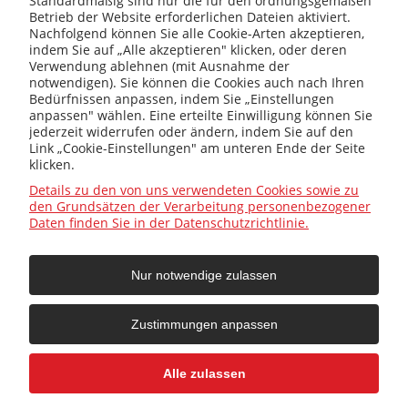
Standardmäßig sind nur die für den ordnungsgemäßen
Betrieb der Website erforderlichen Dateien aktiviert.
+48 32 419 01 20
Nachfolgend können Sie alle Cookie-Arten akzeptieren,
indem Sie auf „Alle akzeptieren" klicken, oder deren
Verwendung ablehnen (mit Ausnahme der
notwendigen). Sie können die Cookies auch nach Ihren
Bedürfnissen anpassen, indem Sie „Einstellungen
+48 32 415 31 65
anpassen" wählen. Eine erteilte Einwilligung können Sie
jederzeit widerrufen oder ändern, indem Sie auf den
Link „Cookie-Einstellungen" am unteren Ende der Seite
klicken.
Infos
Details zu den von uns verwendeten Cookies sowie zu
den Grundsätzen der Verarbeitung personenbezogener
Daten finden Sie in der Datenschutzrichtlinie.
Allgemein
Nur notwendige zulassen
Hilfe
Zustimmungen anpassen
Ihr Konto
Alle zulassen
Facebook