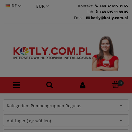
DE
Kontakt:
+48 32 415 31 65
lub
+48 695 11 88 05
CS
Email:
kotly@kotly.com.pl
PL
EN
Kategorien: Pumpengruppen Regulus
Auf Lager ( 👉 wählen)