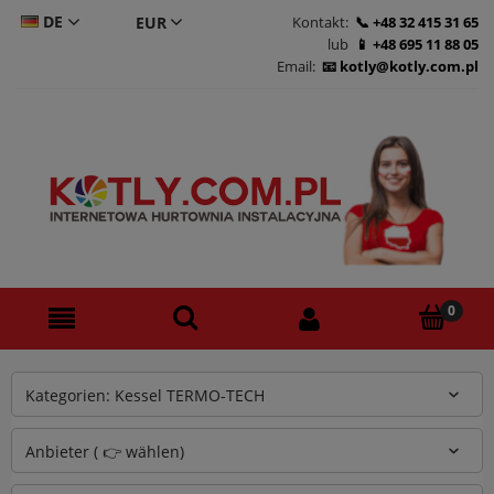
DE
Kontakt:
+48 32 415 31 65
lub
+48 695 11 88 05
CS
Email:
kotly@kotly.com.pl
PL
EN
Kategorien: Kessel TERMO-TECH
Anbieter ( 👉 wählen)