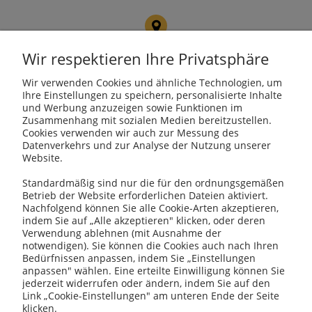
PROSAT
Fojcik Sp. J.
Wir respektieren Ihre Privatsphäre
ul. Rudzka 107, 47-400
Racibórz
Wir verwenden Cookies und ähnliche Technologien, um
Ihre Einstellungen zu speichern, personalisierte Inhalte
und Werbung anzuzeigen sowie Funktionen im
Zusammenhang mit sozialen Medien bereitzustellen.
Cookies verwenden wir auch zur Messung des
kotly@kotly.com.pl
Datenverkehrs und zur Analyse der Nutzung unserer
Website.
Standardmäßig sind nur die für den ordnungsgemäßen
Betrieb der Website erforderlichen Dateien aktiviert.
+48 32 419 01 20
Nachfolgend können Sie alle Cookie-Arten akzeptieren,
indem Sie auf „Alle akzeptieren" klicken, oder deren
Verwendung ablehnen (mit Ausnahme der
notwendigen). Sie können die Cookies auch nach Ihren
Bedürfnissen anpassen, indem Sie „Einstellungen
+48 32 415 31 65
anpassen" wählen. Eine erteilte Einwilligung können Sie
jederzeit widerrufen oder ändern, indem Sie auf den
Link „Cookie-Einstellungen" am unteren Ende der Seite
klicken.