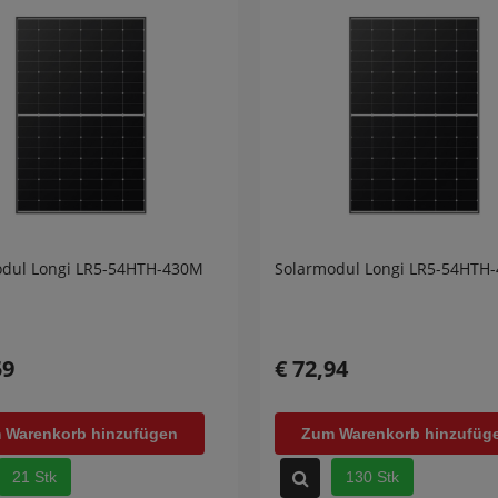
odul Longi LR5-54HTH-430M
Solarmodul Longi LR5-54HTH
59
€ 72,94
 Warenkorb hinzufügen
Zum Warenkorb hinzufüg
21 Stk
130 Stk