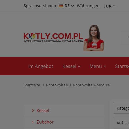
Sprachversionen
DE
Währungen
CS
PL
EN
Im Angebot
Kessel
Menü
Starts
Startseite
Photovoltaik
Photovoltaik-Module
Katego
Kessel
Zubehör
Auf La