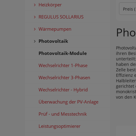
Heizkörper
Preis 
REGULUS SOLLARIUS
Pho
Wärmepumpen
Photovoltaik
Photovolt
Photovoltaik-Module
ihren Bes
unterteil
haben der
Wechselrichter 1-Phase
Zelle bes
Effizienz e
Wechselrichter 3-Phasen
Halbleite
gerichtet
Wechselrichter - Hybrid
monokrist
von den 
Überwachung der PV-Anlage
Prüf - und Messtechnik
Leistungsoptimierer