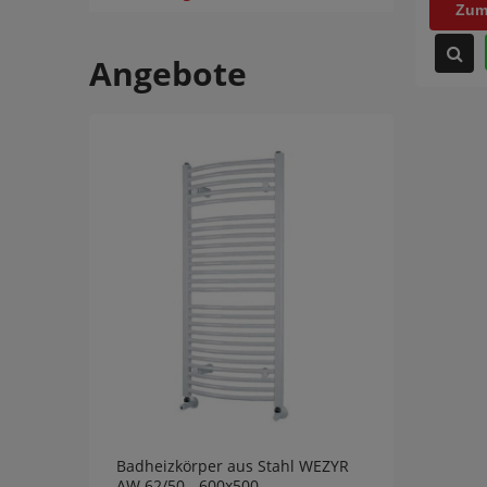
Zum
Angebote
Badheizkörper aus Stahl WEZYR
Badhe
AW 62/50 - 600x500
AW 78