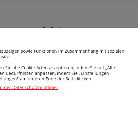
Ihr Konto
Firmenkunden
Kontakt
 anzuzeigen sowie Funktionen im Zusammenhang mit sozialen
site.
↩️ Hier Vertrag widerrufen
ormationen
Sie alle Cookie-Arten akzeptieren, indem Sie auf „Alle
en Bedürfnissen anpassen, indem Sie „Einstellungen
ellungen" am unteren Ende der Seite klicken.
 der Datenschutzrichtlinie.