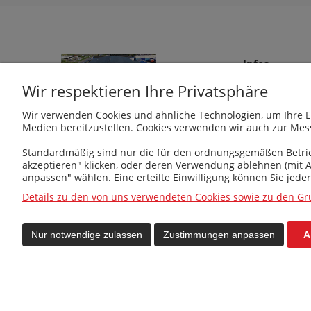
Infos
Wir respektieren Ihre Privatsphäre
Über uns
Anschrift
Wir verwenden Cookies und ähnliche Technologien, um Ihre E
Medien bereitzustellen. Cookies verwenden wir auch zur Me
Guide
PROSAT
Fojcik Sp. J.
VAT
ul. Rudzka 107, 47-400 Racibórz
Standardmäßig sind nur die für den ordnungsgemäßen Betrieb 
akzeptieren" klicken, oder deren Verwendung ablehnen (mit 
Zulassung
kotly@kotly.com.pl
anpassen" wählen. Eine erteilte Einwilligung können Sie jede
+48 32 419 01 20
Details zu den von uns verwendeten Cookies sowie zu den Gr
+48 32 415 31 65
Nur notwendige zulassen
Zustimmungen anpassen
A
Facebook