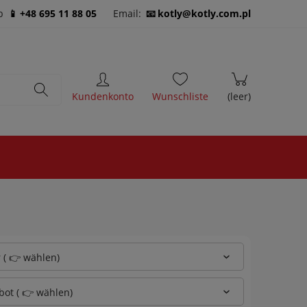
b
+48 695 11 88 05
Email:
kotly@kotly.com.pl
 ( 👉 wählen)
bot ( 👉 wählen)