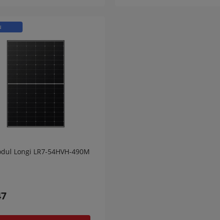
u
odul Longi LR7-54HVH-490M
47