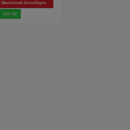
 Warenkorb hinzufügen
864 Stk
izkörper aus Stahl WEZYR
Badheizkörper aus Stahl W
/50 - 780x500
AW 94/50 - 940x500