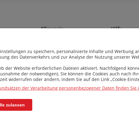
Allgemein
Hilfe
AGB
FAQ
Datenschutzerklärung
Download
instellungen zu speichern, personalisierte Inhalte und Werbung
ssung des Datenverkehrs und zur Analyse der Nutzung unserer Web
Cookie-Richtlinie
Heizkreis
Zahlungsbedingungen
Wichtige Inf
der Website erforderlichen Dateien aktiviert. Nachfolgend können 
Ausnahme der notwendigen). Sie können die Cookies auch nach Ihr
Lieferung
rzeit widerrufen oder ändern, indem Sie auf den Link „Cookie-Einst
undsätzen der Verarbeitung personenbezogener Daten finden Sie in
lle zulassen