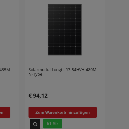
-435M
Solarmodul Longi LR7-54HVH-480M
N-Type
€ 94,12
en
Zum Warenkorb hinzufügen
51 Stk