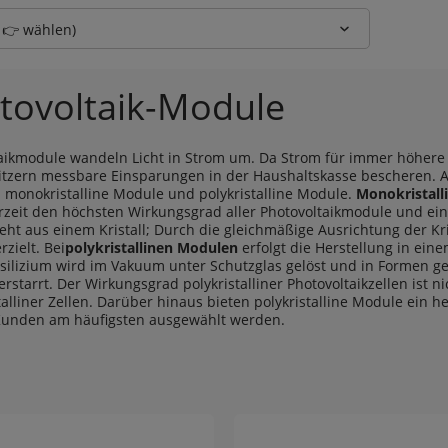
( 👉 wählen)
tovoltaik-Module
aikmodule wandeln Licht in Strom um. Da Strom für immer höhere
itzern messbare Einsparungen in der Haushaltskasse bescheren.
t: monokristalline Module und polykristalline Module.
Monokristall
zeit den höchsten Wirkungsgrad aller Photovoltaikmodule und ei
teht aus einem Kristall; Durch die gleichmäßige Ausrichtung der Kr
rzielt. Bei
polykristallinen Modulen
erfolgt die Herstellung in ein
rsilizium wird im Vakuum unter Schutzglas gelöst und in Formen 
 erstarrt. Der Wirkungsgrad polykristalliner Photovoltaikzellen ist 
alliner Zellen. Darüber hinaus bieten polykristalline Module ein h
Kunden am häufigsten ausgewählt werden.