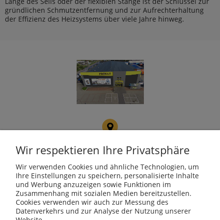
Länge des Seils oder der flexiblen Stange ist der Schlüssel zur
gründlichen Schmutzentfernung und zur Aufrechterhaltung
der Effizienz des Heizsystems über viele Jahre hinweg.
PROSAT
Fojcik Sp. J.
Wir respektieren Ihre Privatsphäre
ul. Rudzka 107, 47-400
Racibórz
Wir verwenden Cookies und ähnliche Technologien, um
Ihre Einstellungen zu speichern, personalisierte Inhalte
und Werbung anzuzeigen sowie Funktionen im
Zusammenhang mit sozialen Medien bereitzustellen.
Cookies verwenden wir auch zur Messung des
kotly@kotly.com.pl
Datenverkehrs und zur Analyse der Nutzung unserer
Website.