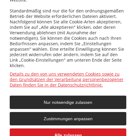
Standardmäßig sind nur die für den ordnungsgemäßen
Betrieb der Website erforderlichen Dateien aktiviert.
+48 32 419 01 20
Nachfolgend können Sie alle Cookie-Arten akzeptieren,
indem Sie auf „Alle akzeptieren" klicken, oder deren
Verwendung ablehnen (mit Ausnahme der
notwendigen). Sie können die Cookies auch nach Ihren
Bedürfnissen anpassen, indem Sie „Einstellungen
+48 32 415 31 65
anpassen" wählen. Eine erteilte Einwilligung können Sie
jederzeit widerrufen oder ändern, indem Sie auf den
Link „Cookie-Einstellungen" am unteren Ende der Seite
klicken.
Infos
Details zu den von uns verwendeten Cookies sowie zu
den Grundsätzen der Verarbeitung personenbezogener
Daten finden Sie in der Datenschutzrichtlinie.
Allgemein
Nur notwendige zulassen
Hilfe
Zustimmungen anpassen
Ihr Konto
Alle zulassen