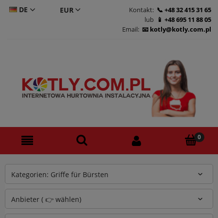
DE
Kontakt:
+48 32 415 31 65
lub
+48 695 11 88 05
CS
Email:
kotly@kotly.com.pl
PL
EN
Kategorien: Griffe für Bürsten
Anbieter ( 👉 wählen)