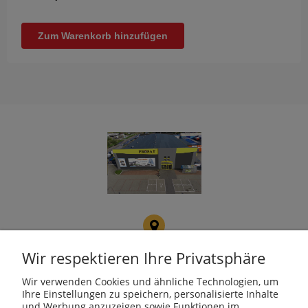
Zum Warenkorb hinzufügen
PROSAT
Fojcik Sp. J.
Wir respektieren Ihre Privatsphäre
ul. Rudzka 107, 47-400
Racibórz
Wir verwenden Cookies und ähnliche Technologien, um
Ihre Einstellungen zu speichern, personalisierte Inhalte
und Werbung anzuzeigen sowie Funktionen im