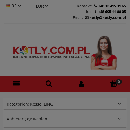
DE
Kontakt:
+48 32 415 31 65
lub
+48 695 11 88 05
CS
Email:
kotly@kotly.com.pl
PL
EN
Kategorien: Kessel LING
Anbieter ( 👉 wählen)