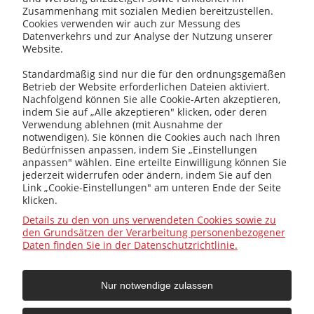
Zusammenhang mit sozialen Medien bereitzustellen.
Cookies verwenden wir auch zur Messung des
kotly@kotly.com.pl
Datenverkehrs und zur Analyse der Nutzung unserer
Website.
Standardmäßig sind nur die für den ordnungsgemäßen
Betrieb der Website erforderlichen Dateien aktiviert.
+48 32 419 01 20
Nachfolgend können Sie alle Cookie-Arten akzeptieren,
indem Sie auf „Alle akzeptieren" klicken, oder deren
Verwendung ablehnen (mit Ausnahme der
notwendigen). Sie können die Cookies auch nach Ihren
Bedürfnissen anpassen, indem Sie „Einstellungen
+48 32 415 31 65
anpassen" wählen. Eine erteilte Einwilligung können Sie
jederzeit widerrufen oder ändern, indem Sie auf den
Link „Cookie-Einstellungen" am unteren Ende der Seite
klicken.
Infos
Details zu den von uns verwendeten Cookies sowie zu
den Grundsätzen der Verarbeitung personenbezogener
Daten finden Sie in der Datenschutzrichtlinie.
Allgemein
Nur notwendige zulassen
Hilfe