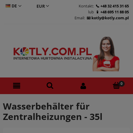
DE
Kontakt:
+48 32 415 31 65
lub
+48 695 11 88 05
CS
Email:
kotly@kotly.com.pl
PL
EN
Wasserbehälter für
Zentralheizungen - 35l