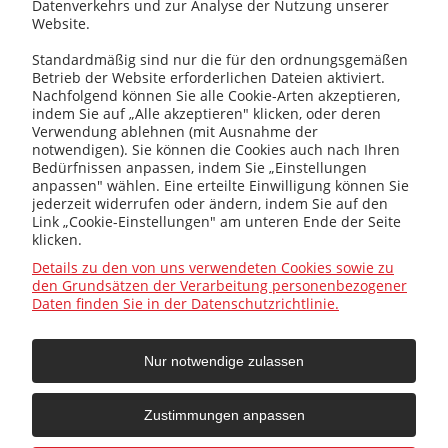
Datenverkehrs und zur Analyse der Nutzung unserer
Website.
Standardmäßig sind nur die für den ordnungsgemäßen
Betrieb der Website erforderlichen Dateien aktiviert.
+48 32 419 01 20
Nachfolgend können Sie alle Cookie-Arten akzeptieren,
indem Sie auf „Alle akzeptieren" klicken, oder deren
Verwendung ablehnen (mit Ausnahme der
notwendigen). Sie können die Cookies auch nach Ihren
Bedürfnissen anpassen, indem Sie „Einstellungen
+48 32 415 31 65
anpassen" wählen. Eine erteilte Einwilligung können Sie
jederzeit widerrufen oder ändern, indem Sie auf den
Link „Cookie-Einstellungen" am unteren Ende der Seite
klicken.
Infos
Details zu den von uns verwendeten Cookies sowie zu
den Grundsätzen der Verarbeitung personenbezogener
Daten finden Sie in der Datenschutzrichtlinie.
Allgemein
Nur notwendige zulassen
Hilfe
Zustimmungen anpassen
Ihr Konto