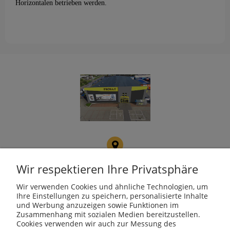
Horizontalen betrieben werden.
PROSAT
Fojcik Sp. J.
Wir respektieren Ihre Privatsphäre
ul. Rudzka 107, 47-400
Racibórz
Wir verwenden Cookies und ähnliche Technologien, um
Ihre Einstellungen zu speichern, personalisierte Inhalte
und Werbung anzuzeigen sowie Funktionen im
Zusammenhang mit sozialen Medien bereitzustellen.
Cookies verwenden wir auch zur Messung des
kotly@kotly.com.pl