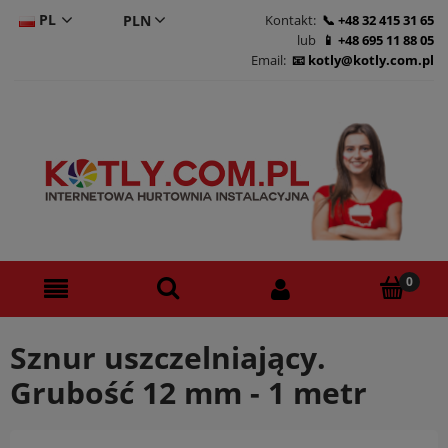
PL
Kontakt:
+48 32 415 31 65
lub
+48 695 11 88 05
CS
Email:
kotly@kotly.com.pl
DE
EN
Sznur uszczelniający.
Grubość 12 mm - 1 metr