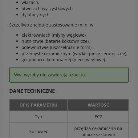
włazach,
otworach wyczystkowych,
dylatacyjnych.
Szczeliwo znajduje zastosowanie m.in. w:
elektrowniach (młyny węglowe),
hutnictwie (baterie koksownicze),
odlewnictwie (uszczelnianie form),
przemyśle ceramicznym (wózki i piece ceramiczne),
gospodarce komunalnej (piece węglowe).
Ww. wyroby nie zawierają azbestu.
DANE TECHNICZNE
OPIS PARAMETRU
WARTOŚĆ
Typ
ECZ
przędza ceramiczna na
Surowiec
pilocie szklanym