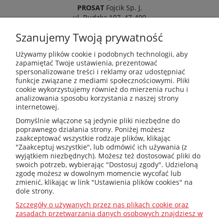
PROSAT
Fojcik Sp. J.
ul. Rudzka 107, 47-400
Racibórz
Szanujemy Twoją prywatność
Używamy plików cookie i podobnych technologii, aby
zapamiętać Twoje ustawienia, prezentować
spersonalizowane treści i reklamy oraz udostępniać
kotly@kotly.com.pl
funkcje związane z mediami społecznościowymi. Pliki
cookie wykorzystujemy również do mierzenia ruchu i
analizowania sposobu korzystania z naszej strony
internetowej.
+48 32 419 01 20
Domyślnie włączone są jedynie pliki niezbędne do
poprawnego działania strony. Poniżej możesz
zaakceptować wszystkie rodzaje plików, klikając
"Zaakceptuj wszystkie", lub odmówić ich używania (z
wyjątkiem niezbędnych). Możesz też dostosować pliki do
+48 32 415 31 65
swoich potrzeb, wybierając "Dostosuj zgody". Udzieloną
zgodę możesz w dowolnym momencie wycofać lub
zmienić, klikając w link "Ustawienia plików cookies" na
dole strony.
Przed zakupem
Szczegóły o używanych przez nas plikach cookie oraz
zasadach przetwarzania danych osobowych znajdziesz w