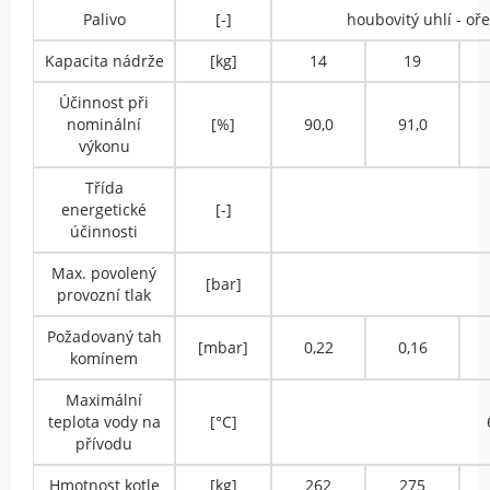
Palivo
[-]
houbovitý uhlí - o
Kapacita nádrže
[kg]
14
19
Účinnost při
nominální
[%]
90,0
91,0
výkonu
Třída
energetické
[-]
účinnosti
Max. povolený
[bar]
provozní tlak
Požadovaný tah
[mbar]
0,22
0,16
komínem
Maximální
teplota vody na
[°C]
přívodu
Hmotnost kotle
[kg]
262
275