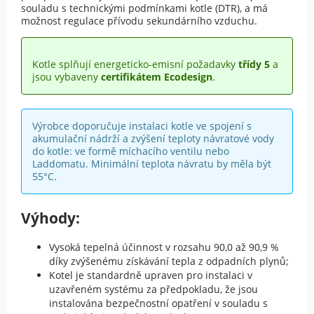
souladu s technickými podmínkami kotle (DTR), a má
možnost regulace přívodu sekundárního vzduchu.
Kotle splňují energeticko-emisní požadavky
třídy 5
a
jsou vybaveny
certifikátem Ecodesign
.
Výrobce doporučuje instalaci kotle ve spojení s
akumulační nádrží a zvýšení teploty návratové vody
do kotle: ve formě míchacího ventilu nebo
Laddomatu. Minimální teplota návratu by měla být
55°C.
Výhody:
Vysoká tepelná účinnost v rozsahu 90,0 až 90,9 %
díky zvýšenému získávání tepla z odpadních plynů;
Kotel je standardně upraven pro instalaci v
uzavřeném systému za předpokladu, že jsou
instalována bezpečnostní opatření v souladu s