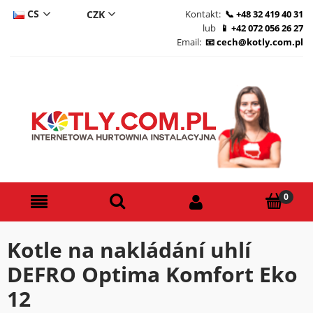
CS
Kontakt:
+48 32 419 40 31
lub
+42 072 056 26 27
DE
Email:
cech@kotly.com.pl
PL
EN
Kotle na nakládání uhlí
DEFRO Optima Komfort Eko
12