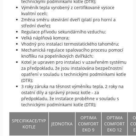
technickými podmínkami kotle (DTR);
Výměník tepla vyrobený z certifikované vysoce
kvalitní oceli;
Změna směru otevírání dveří (platí pro horní a
střední dveře);
Regulace přívodu sekundárního vzduchu;
Velká náplňová komora;
Vhodný pro instalaci termostatického tahoměru;
Mechanická regulace spalovacího procesu pomocí
knoflíku na popelníkových dvířkách;
Kotel je upraven pro instalaci v uzavřeném systému
za předpokladu, že jsou instalována bezpečnostní
opatření v souladu s technickými podmínkami kotle
(DTR);
3 roky záruka na těsnost výměníku tepla, 2 roky na
ostatní díly a správný provoz kotle - za
předpokladu, že instalace proběhne v souladu s
technickými podmínkami kotle (DTR);
OPTIMA
OPTIMA
O
SPECIFIKACE/TYP
JEDNOTKA
COMFORT
COMFORT
C
KOTLE
EKO 9
EKO 12
E