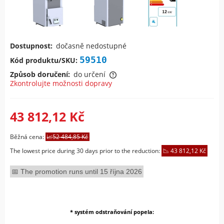
Dostupnost:
dočasně nedostupné
59510
Kód produktu/SKU:
Způsob doručení:
do určení
Zkontrolujte možnosti dopravy
Cena nezahrnuje případné náklady na platbu.
43 812,12 Kč
Běžná cena:
52 484,85 Kč
The lowest price during 30 days prior to the reduction:
43 812,12 Kč
The promotion runs until 15 října 2026
*
systém odstraňování popela: