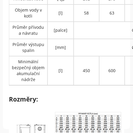
Objem vody v
[l]
58
63
kotli
Průměr přívodu
[palce]
a návratu
Průměr výstupu
[mm]
spalin
Minimální
bezpečný objem
[l]
450
600
akumulační
nádrže
Rozměry: