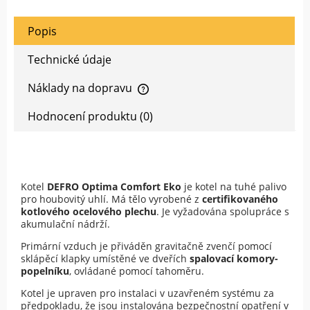
Popis
Technické údaje
Náklady na dopravu
Cena nezahrnuje případné náklady na platbu.
Hodnocení produktu (0)
Kotel
DEFRO Optima Comfort Eko
je kotel na tuhé palivo
pro houbovitý uhlí. Má tělo vyrobené z
certifikovaného
kotlového ocelového plechu
. Je vyžadována spolupráce s
akumulační nádrží.
Primární vzduch je přiváděn gravitačně zvenčí pomocí
sklápěcí klapky umístěné ve dveřích
spalovací komory-
popelníku
, ovládané pomocí tahoměru.
Kotel je upraven pro instalaci v uzavřeném systému za
předpokladu, že jsou instalována bezpečnostní opatření v