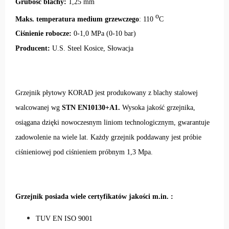
Grubość blachy:
1,25 mm
o
Maks. temperatura medium grzewczego
: 110
C
Ciśnienie robocze:
0-1,0 MPa (0-10 bar)
Producent:
U.S. Steel Kosice, Słowacja
Grzejnik płytowy KORAD jest produkowany z blachy stalowej
walcowanej wg
STN EN10130+A1.
Wysoka jakość grzejnika,
osiągana dzięki nowoczesnym liniom technologicznym, gwarantuje
zadowolenie na wiele lat. Każdy grzejnik poddawany jest próbie
ciśnieniowej pod ciśnieniem próbnym 1,3 Mpa.
Grzejnik posiada wiele certyfikatów jakości m.in. :
TUV EN ISO 9001