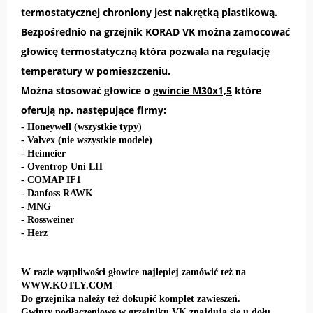
termostatycznej chroniony jest nakrętką plastikową.
Bezpośrednio na grzejnik KORAD VK można zamocować
głowicę termostatyczną która pozwala na regulację
temperatury w pomieszczeniu.
Można stosować głowice o
gwincie M30x1,5
które
oferują np. następujące firmy:
- Honeywell (wszystkie typy)
- Valvex (nie wszystkie modele)
- Heimeier
- Oventrop Uni LH
- COMAP IF1
- Danfoss RAWK
- MNG
- Rossweiner
- Herz
W razie wątpliwości głowice najlepiej zamówić też na
WWW.KOTLY.COM
Do grzejnika należy też dokupić komplet zawieszeń.
Gwinty podłączeniowe w grzejniku VK znajdują się u dołu.