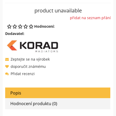
product unavailable
přidat na seznam přání
Hodnocení:
Dodavatel:
Zeptejte se na výrobek
doporučit známému
Přidat recenzi
Popis
Hodnocení produktu (0)