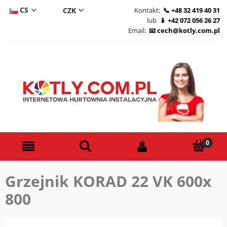
CS
Kontakt:
+48 32 419 40 31
lub
+42 072 056 26 27
DE
Email:
cech@kotly.com.pl
PL
EN
Grzejnik KORAD 22 VK 600x
800