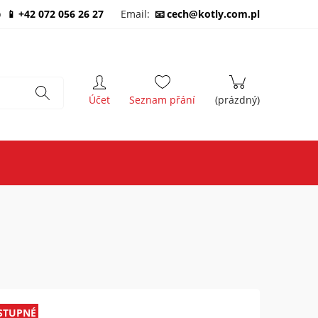
b
+42 072 056 26 27
Email:
cech@kotly.com.pl
STUPNÉ