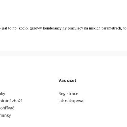
 bo jest to np. kocioł gazowy kondensacyjny pracujący na niskich parametrach, t
Váš účet
nky
Registrace
bírání zboží
Jak nakupovat
 ohřívač
mínky