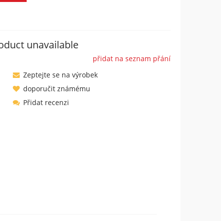
oduct unavailable
přidat na seznam přání
Zeptejte se na výrobek
doporučit známému
Přidat recenzi