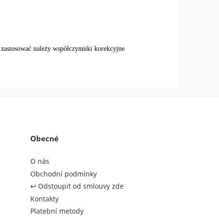
o zastosować należy
współczynniki korekcyjne
Obecné
O nás
Obchodní podmínky
↩️ Odstoupit od smlouvy zde
Kontakty
Platební metody