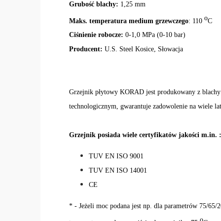
Grubość blachy:
1,25 mm
o
Maks. temperatura medium grzewczego
: 110
C
Ciśnienie robocze:
0-1,0 MPa (0-10 bar)
Producent:
U.S. Steel Kosice, Słowacja
Grzejnik płytowy KORAD jest produkowany z blachy
technologicznym, gwarantuje zadowolenie na wiele la
Grzejnik posiada wiele certyfikatów jakości m.in. 
TUV EN ISO 9001
TUV EN ISO 14001
CE
* - Jeżeli moc podana jest np. dla parametrów 75/65/2
o