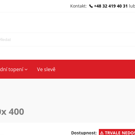
Kontakt:
+48 32 419 40 31
lu
ední topení
Ve slevě
0x 400
Dostupnost:
TRVALE NEDO