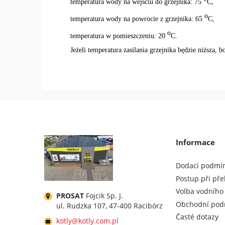
temperatura wody na wejściu do grzejnika: 75
C,
o
temperatura wody na powrocie z grzejnika: 65
C,
o
temperatura w pomieszczeniu: 20
C.
Jeżeli temperatura zasilania grzejnika będzie niższa,
Informace
Dodací podmí
Postup při pře
Volba vodního
PROSAT
Fojcik Sp. J.
Obchodní pod
ul. Rudzka 107, 47-400 Racibórz
Časté dotazy
kotly@kotly.com.pl