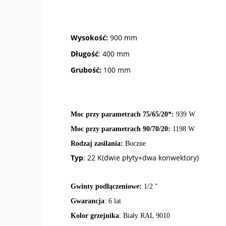
Wysokość:
900 mm
Długość
: 400 mm
Grubość:
100 mm
Moc przy parametrach 75/65/20*:
939 W
Moc przy parametrach 90/70/20:
1198 W
Rodzaj zasilania:
Boczne
Typ
: 22 K(dwie płyty+dwa konwektory)
Gwinty podłączeniowe:
1/2 "
Gwarancja
: 6 lat
Kolor grzejnika
: Biały RAL 9010