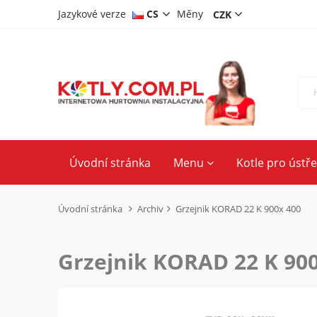
Jazykové verze
CS
Měny
DE
PL
EN
Úvodní stránka
Menu
Kotle pro ústř
Úvodní stránka
Archiv
Grzejnik KORAD 22 K 900x 400
Grzejnik KORAD 22 K 90