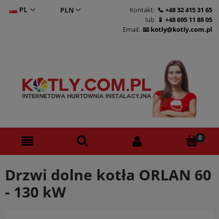
PL
Kontakt:
+48 32 415 31 65
lub
+48 695 11 88 05
CS
Email:
kotly@kotly.com.pl
DE
EN
Drzwi dolne kotła ORLAN 60
- 130 kW