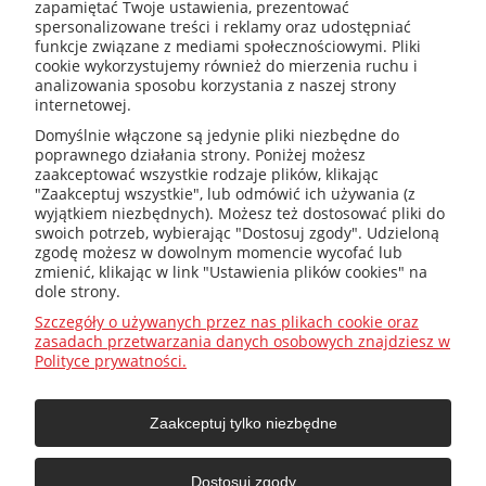
zapamiętać Twoje ustawienia, prezentować
spersonalizowane treści i reklamy oraz udostępniać
kotly@kotly.com.pl
funkcje związane z mediami społecznościowymi. Pliki
cookie wykorzystujemy również do mierzenia ruchu i
analizowania sposobu korzystania z naszej strony
internetowej.
+48 32 419 01 20
Domyślnie włączone są jedynie pliki niezbędne do
poprawnego działania strony. Poniżej możesz
zaakceptować wszystkie rodzaje plików, klikając
"Zaakceptuj wszystkie", lub odmówić ich używania (z
wyjątkiem niezbędnych). Możesz też dostosować pliki do
+48 32 415 31 65
swoich potrzeb, wybierając "Dostosuj zgody". Udzieloną
zgodę możesz w dowolnym momencie wycofać lub
zmienić, klikając w link "Ustawienia plików cookies" na
dole strony.
Przed zakupem
Szczegóły o używanych przez nas plikach cookie oraz
zasadach przetwarzania danych osobowych znajdziesz w
Polityce prywatności.
Jak dobrać ?
Zaakceptuj tylko niezbędne
O firmie
Dostosuj zgody