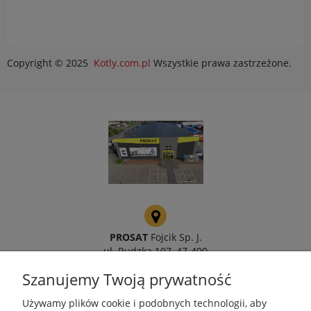
Copyright © 2025
Kotly.com.pl
Wszystkie prawa zastrzeżone.
PROSAT
Fojcik Sp. J.
ul. Rudzka 107, 47-400
Racibórz
Szanujemy Twoją prywatność
Używamy plików cookie i podobnych technologii, aby