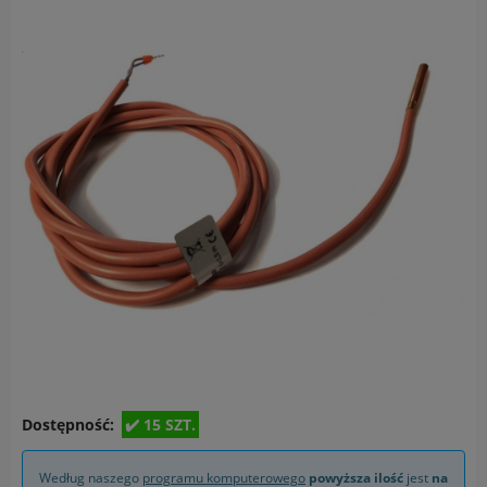
Dostępność:
15 SZT.
Według naszego
programu komputerowego
powyższa ilość
jest
na