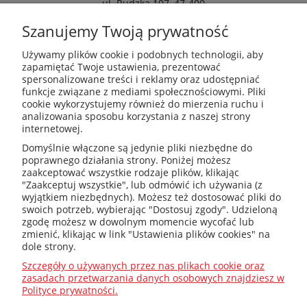
ul. Rudzka 107, 47-400
Racibórz
Szanujemy Twoją prywatność
Używamy plików cookie i podobnych technologii, aby
zapamiętać Twoje ustawienia, prezentować
spersonalizowane treści i reklamy oraz udostępniać
kotly@kotly.com.pl
funkcje związane z mediami społecznościowymi. Pliki
cookie wykorzystujemy również do mierzenia ruchu i
analizowania sposobu korzystania z naszej strony
internetowej.
+48 32 419 01 20
Domyślnie włączone są jedynie pliki niezbędne do
poprawnego działania strony. Poniżej możesz
zaakceptować wszystkie rodzaje plików, klikając
"Zaakceptuj wszystkie", lub odmówić ich używania (z
wyjątkiem niezbędnych). Możesz też dostosować pliki do
+48 32 415 31 65
swoich potrzeb, wybierając "Dostosuj zgody". Udzieloną
zgodę możesz w dowolnym momencie wycofać lub
zmienić, klikając w link "Ustawienia plików cookies" na
dole strony.
Przed zakupem
Szczegóły o używanych przez nas plikach cookie oraz
zasadach przetwarzania danych osobowych znajdziesz w
Polityce prywatności.
Jak dobrać ?