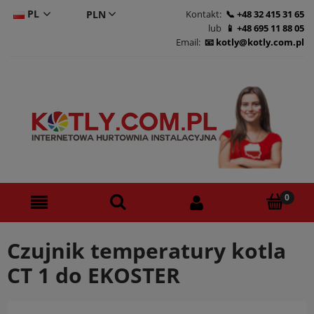
PL
Kontakt:
+48 32 415 31 65
lub
+48 695 11 88 05
CS
Email:
kotly@kotly.com.pl
DE
EN
Czujnik temperatury kotla
CT 1 do EKOSTER