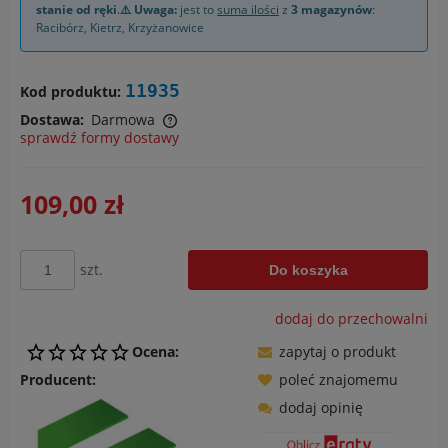
stanie od ręki
.
⚠️ Uwaga:
jest to
suma ilości
z
3 magazynów
:
Racibórz
,
Kietrz
,
Krzyżanowice
11935
Kod produktu:
Dostawa:
Darmowa
sprawdź formy dostawy
Cena nie zawiera ewentualnych kosztów płatności
109,00 zł
szt.
Do koszyka
dodaj do przechowalni
Ocena:
zapytaj o produkt
Producent:
poleć znajomemu
dodaj opinię