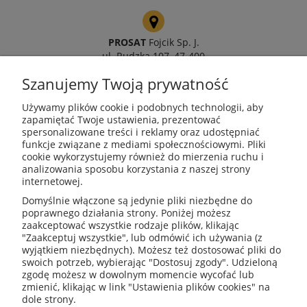
PROSAT
Fojcik Sp. J.
ul. Rudzka 107, 47-400
Racibórz
Szanujemy Twoją prywatność
Używamy plików cookie i podobnych technologii, aby
zapamiętać Twoje ustawienia, prezentować
spersonalizowane treści i reklamy oraz udostępniać
kotly@kotly.com.pl
funkcje związane z mediami społecznościowymi. Pliki
cookie wykorzystujemy również do mierzenia ruchu i
analizowania sposobu korzystania z naszej strony
internetowej.
+48 32 419 01 20
Domyślnie włączone są jedynie pliki niezbędne do
poprawnego działania strony. Poniżej możesz
zaakceptować wszystkie rodzaje plików, klikając
"Zaakceptuj wszystkie", lub odmówić ich używania (z
wyjątkiem niezbędnych). Możesz też dostosować pliki do
+48 32 415 31 65
swoich potrzeb, wybierając "Dostosuj zgody". Udzieloną
zgodę możesz w dowolnym momencie wycofać lub
zmienić, klikając w link "Ustawienia plików cookies" na
dole strony.
Przed zakupem