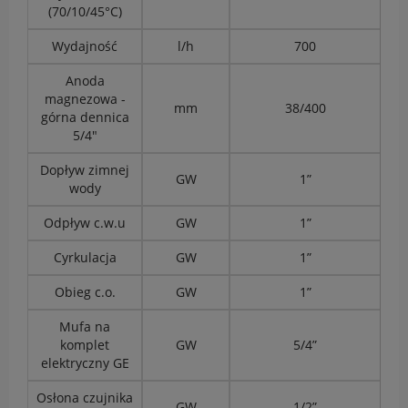
(70/10/45°C)
Wydajność
l/h
700
Anoda
magnezowa -
mm
38/400
górna dennica
5/4"
Dopływ zimnej
GW
1”
wody
Odpływ c.w.u
GW
1”
Cyrkulacja
GW
1”
Obieg c.o.
GW
1”
Mufa na
komplet
GW
5/4”
elektryczny GE
Osłona czujnika
GW
1/2”