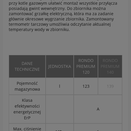
przy kotle gazowym ułatwić montaż wszystkie przyłącza
posiadają gwint wewnętrzny. Do zbiornika można
zamontować grzałkę elektryczną, która ma za zadanie
głównie okresowe wygrzanie zbiornika. Zamontowany
termometr tarczowy umożliwia odczytanie aktualnej
temperatury wody w zbiorniku.
RONDO
RONDO
DANE
JEDNOSTKA
PREMIUM
PREMIUM
TECHNICZNE
120
140
Pojemność
l
123
139
magazynowa
Klasa
efektywności
A
energetycznej
ErP
Max. ciśnienie