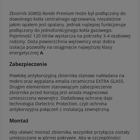
Zbiornik
SGW(S) Rondo Premium
może był podłączony do
dowolnego kotła centralnego ogrzewania, niezależnie
jakim opałem jest opalany. Jednak najlepiej funkcjonuje
podłączony do jednofunkcyjnego kotła gazowego.
Pojemność 120 litrów wystarcza na potrzeby 3-4 osobowej
rodziny. Doża powierzchnia wężownicy oraz dobra
izolacja pozwoliły na osiągnięcie najwyższej klasy
energetycznej
A
.
Zabezpieczenie
Powłokę antykorozyjną zbiornika stanowi nakładana na
mokro oraz wypalana emalia ceramiczna EXTRA GLASS.
Drugim elementem stanowiącym zabezpieczenie
zbiornika przed korozją jest anoda magnezowa
umieszczona wewnętrz. Dodatkową ochronę daje
technologia Dielectric Protection, czyli ochrona
antykorozyjna połączeń z instalacją zewnętrzną.
Montaż
Aby ułatwić montaż zbiornika, wszystkie przyłącza zostały
umieszczone w górnej pokrywie. Aby w szczególności