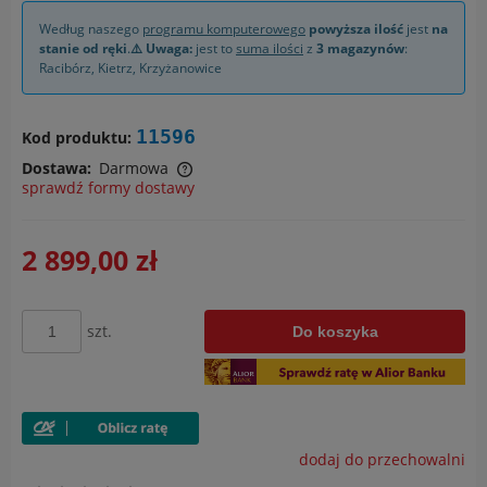
Według naszego
programu komputerowego
powyższa ilość
jest
na
stanie od ręki
.
⚠️ Uwaga:
jest to
suma ilości
z
3 magazynów
:
Racibórz
,
Kietrz
,
Krzyżanowice
11596
Kod produktu:
Dostawa:
Darmowa
sprawdź formy dostawy
Cena nie zawiera ewentualnych kosztów płatności
2 899,00 zł
szt.
Do koszyka
dodaj do przechowalni