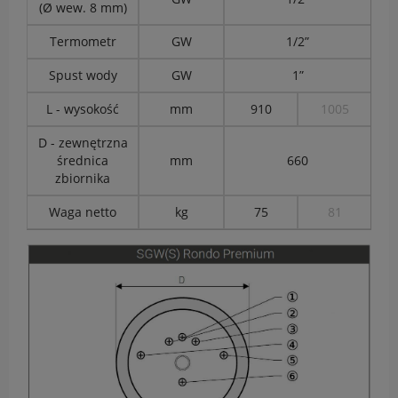
(Ø wew. 8 mm)
Termometr
GW
1/2”
Spust wody
GW
1”
L - wysokość
mm
910
1005
D - zewnętrzna
średnica
mm
660
zbiornika
Waga netto
kg
75
81