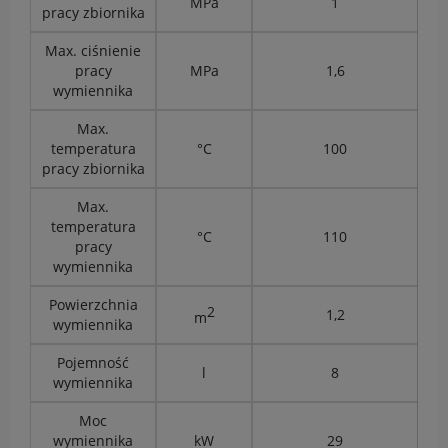
MPa
1
pracy zbiornika
Max. ciśnienie
pracy
MPa
1,6
wymiennika
Max.
temperatura
°C
100
pracy zbiornika
Max.
temperatura
°C
110
pracy
wymiennika
Powierzchnia
2
1,2
m
wymiennika
Pojemność
l
8
wymiennika
Moc
wymiennika
kW
29