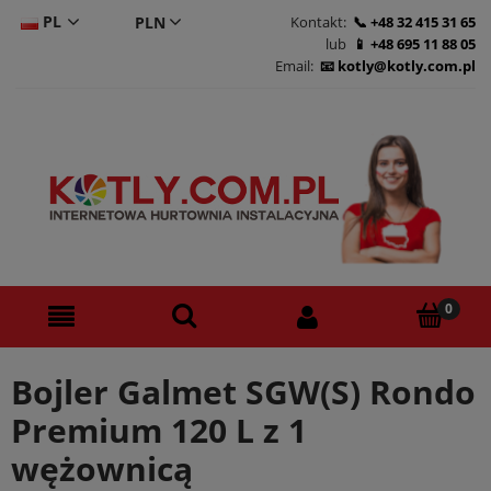
PL
Kontakt:
+48 32 415 31 65
lub
+48 695 11 88 05
CS
Email:
kotly@kotly.com.pl
DE
EN
Bojler Galmet SGW(S) Rondo
Premium 120 L z 1
wężownicą