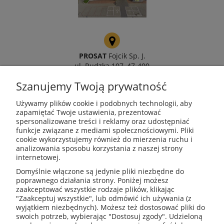
PROSAT
Fojcik Sp. J.
ul. Rudzka 107, 47-400
Racibórz
Szanujemy Twoją prywatność
Używamy plików cookie i podobnych technologii, aby
zapamiętać Twoje ustawienia, prezentować
spersonalizowane treści i reklamy oraz udostępniać
kotly@kotly.com.pl
funkcje związane z mediami społecznościowymi. Pliki
cookie wykorzystujemy również do mierzenia ruchu i
analizowania sposobu korzystania z naszej strony
internetowej.
+48 32 419 01 20
Domyślnie włączone są jedynie pliki niezbędne do
poprawnego działania strony. Poniżej możesz
zaakceptować wszystkie rodzaje plików, klikając
"Zaakceptuj wszystkie", lub odmówić ich używania (z
wyjątkiem niezbędnych). Możesz też dostosować pliki do
+48 32 415 31 65
swoich potrzeb, wybierając "Dostosuj zgody". Udzieloną