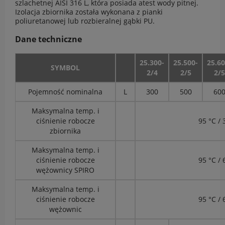
szlachetnej AISI 316 L, która posiada atest wody pitnej.
Izolacja zbiornika została wykonana z pianki
poliuretanowej lub rozbieralnej gąbki PU.
Dane techniczne
25.300-
25.500-
25.60
SYMBOL
2/4
2/5
2/5
Pojemność nominalna
L
300
500
60
Maksymalna temp. i
ciśnienie robocze
95 °C / 
zbiornika
Maksymalna temp. i
ciśnienie robocze
95 °C / 
wężownicy SPIRO
Maksymalna temp. i
ciśnienie robocze
95 °C / 
wężownic