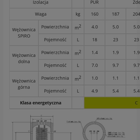
Izolacja
PUR
Zd
Waga
kg
160
187
20
2
Powierzchnia
4.0
5.0
5.0
m
Wężownica
SPIRO
Pojemność
L
18
23
23
2
Powierzchnia
1.4
1.9
1.9
m
Wężownica
dolna
Pojemność
L
7.0
9.7
9.7
2
Powierzchnia
1.0
1.1
1.1
m
Wężownica
górna
Pojemność
L
4.9
5.4
5.4
Klasa energetyczna
C