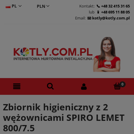
PL
Kontakt:
+48 32 415 31 65
lub
+48 695 11 88 05
CS
Email:
kotly@kotly.com.pl
DE
EN
Zbiornik higieniczny z 2
wężownicami SPIRO LEMET
800/7.5