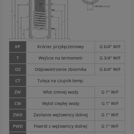
KP
Króciec przyłączeniowy
G 6/4" W/F
T
Wejście na termometr
G 3/4" W/F
OZ
Odpowietrzenie zbiornika
G 6/4" W/F
CT
Tuleja na czujnik temp.
ZW
Wlot zimnej wody
G 1" W/F
CW
Wylot ciepłej wody
G 1” W/F
ZWD
Zasilanie wężownicy dolnej
G 1" W/F
PWD
Powrót z wężownicy dolnej
G 1" W/F