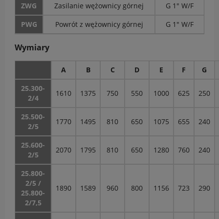
ZWG
Zasilanie wężownicy górnej
G 1" W/F
PWG
Powrót z wężownicy górnej
G 1" W/F
Wymiary
A
B
C
D
E
F
G
25.300-
1610
1375
750
550
1000
625
250
2/4
25.500-
1770
1495
810
650
1075
655
240
2/5
25.600-
2070
1795
810
650
1280
760
240
2/5
25.800-
2/5 /
1890
1589
960
800
1156
723
290
25.800-
2/7,5