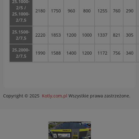
25.1000-
2/5 /
2180
1750
960
800
1255
760
290
25.1000-
2/7,5
25.1500-
2220
1853
1200
1000
1337
821
305
2/7,5
25.2000-
1990
1588
1400
1200
1172
756
340
2/7,5
Copyright © 2025
Kotly.com.pl
Wszystkie prawa zastrzeżone.