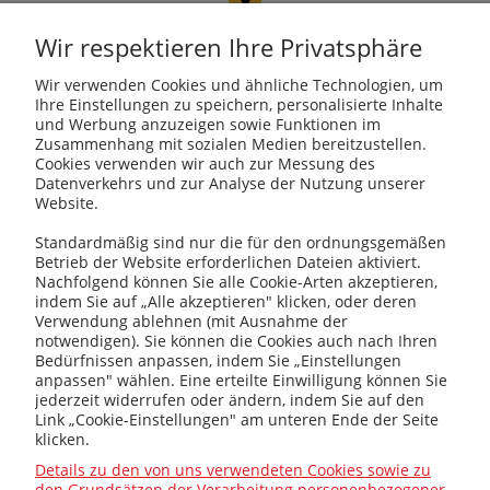
PROSAT
Fojcik Sp. J.
Wir respektieren Ihre Privatsphäre
ul. Rudzka 107, 47-400
Racibórz
Wir verwenden Cookies und ähnliche Technologien, um
Ihre Einstellungen zu speichern, personalisierte Inhalte
und Werbung anzuzeigen sowie Funktionen im
Zusammenhang mit sozialen Medien bereitzustellen.
Cookies verwenden wir auch zur Messung des
kotly@kotly.com.pl
Datenverkehrs und zur Analyse der Nutzung unserer
Website.
Standardmäßig sind nur die für den ordnungsgemäßen
Betrieb der Website erforderlichen Dateien aktiviert.
+48 32 419 01 20
Nachfolgend können Sie alle Cookie-Arten akzeptieren,
indem Sie auf „Alle akzeptieren" klicken, oder deren
Verwendung ablehnen (mit Ausnahme der
notwendigen). Sie können die Cookies auch nach Ihren
Bedürfnissen anpassen, indem Sie „Einstellungen
+48 32 415 31 65
anpassen" wählen. Eine erteilte Einwilligung können Sie
jederzeit widerrufen oder ändern, indem Sie auf den
Link „Cookie-Einstellungen" am unteren Ende der Seite
klicken.
Infos
Details zu den von uns verwendeten Cookies sowie zu
den Grundsätzen der Verarbeitung personenbezogener