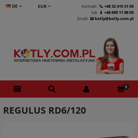
DE
Kontakt:
+48 32 415 31 65
lub
+48 695 11 88 05
CS
Email:
kotly@kotly.com.pl
PL
EN
REGULUS RD6/120