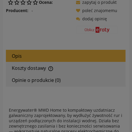
Ocena:
zapytaj o produkt
Producent:
-
poleć znajomemu
dodaj opinię
Opis
Koszty dostawy
Cena nie zawiera ewentualnych kosztów płatności
Opinie o produkcie (0)
Energywater® MWD Home to kompaktowy uzdatniacz
galwaniczny zaprojektowany, by wydłużyć żywotność rur i
urządzeń podłączonych do instalacji wodnej. Działa bez
zewnętrznego zasilania i bez konieczności serwisowania
— wykorzystuje naturalne procesy elektrochemiczne do