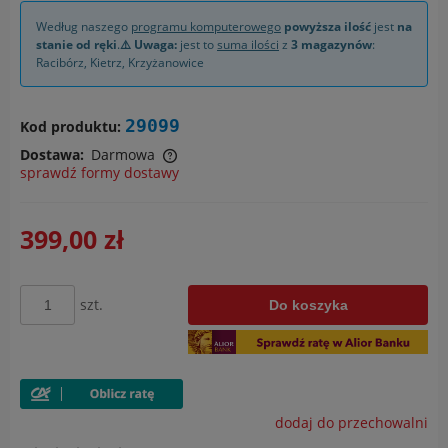
Według naszego
programu komputerowego
powyższa ilość
jest
na
stanie od ręki
.
⚠️ Uwaga:
jest to
suma ilości
z
3 magazynów
:
Racibórz
,
Kietrz
,
Krzyżanowice
29099
Kod produktu:
Dostawa:
Darmowa
sprawdź formy dostawy
Cena nie zawiera ewentualnych kosztów płatności
399,00 zł
szt.
Do koszyka
dodaj do przechowalni