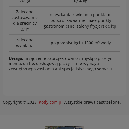
Waga
0,54 kg
Zalecane
mieszkania z wieloma punktami
zastosowanie
poboru, kawiarnie, małe punkty
dla średnicy
gastronomiczne, salony fryzjerskie itp.
3/4"
Zalecana
po przepłynięciu 1500 m³ wody
wymiana
Uwaga:
urządzenie zaprojektowano z myślą o prostym
montażu i bezobsługowej pracy — nie wymaga
zewnętrznego zasilania ani specjalistycznego serwisu.
Copyright © 2025
Kotly.com.pl
Wszystkie prawa zastrzeżone.