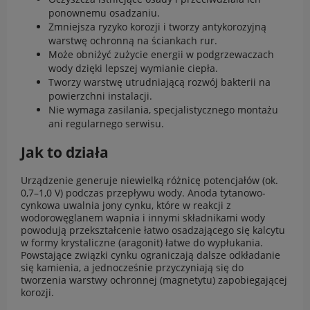
ponownemu osadzaniu.
Zmniejsza ryzyko korozji i tworzy antykorozyjną
warstwę ochronną na ściankach rur.
Może obniżyć zużycie energii w podgrzewaczach
wody dzięki lepszej wymianie ciepła.
Tworzy warstwę utrudniającą rozwój bakterii na
powierzchni instalacji.
Nie wymaga zasilania, specjalistycznego montażu
ani regularnego serwisu.
Jak to działa
Urządzenie generuje niewielką różnicę potencjałów (ok.
0,7–1,0 V) podczas przepływu wody. Anoda tytanowo-
cynkowa uwalnia jony cynku, które w reakcji z
wodorowęglanem wapnia i innymi składnikami wody
powodują przekształcenie łatwo osadzającego się kalcytu
w formy krystaliczne (aragonit) łatwe do wypłukania.
Powstające związki cynku ograniczają dalsze odkładanie
się kamienia, a jednocześnie przyczyniają się do
tworzenia warstwy ochronnej (magnetytu) zapobiegającej
korozji.