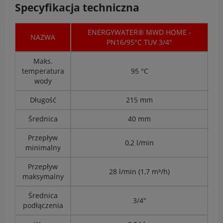
Specyfikacja techniczna
ENERGYWATER® MWD HOME -
NAZWA
PN16/95°C TUV 3/4"
Maks.
temperatura
95 °C
wody
Długość
215 mm
Średnica
40 mm
Przepływ
0,2 l/min
minimalny
Przepływ
28 l/min (1,7 m³/h)
maksymalny
Średnica
3/4"
podłączenia