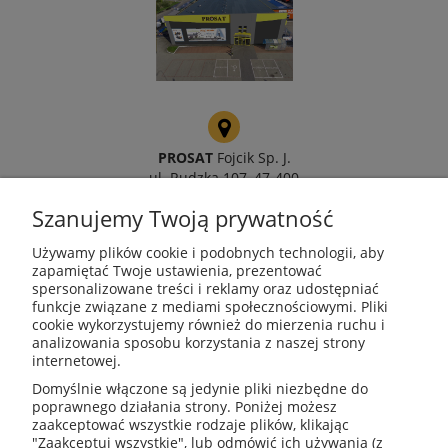
PROSAT
Fojcik Sp. J.
ul. Rudzka 107, 47-400
Racibórz
Szanujemy Twoją prywatność
Używamy plików cookie i podobnych technologii, aby
zapamiętać Twoje ustawienia, prezentować
spersonalizowane treści i reklamy oraz udostępniać
kotly@kotly.com.pl
funkcje związane z mediami społecznościowymi. Pliki
cookie wykorzystujemy również do mierzenia ruchu i
analizowania sposobu korzystania z naszej strony
internetowej.
+48 32 419 01 20
Domyślnie włączone są jedynie pliki niezbędne do
poprawnego działania strony. Poniżej możesz
zaakceptować wszystkie rodzaje plików, klikając
"Zaakceptuj wszystkie", lub odmówić ich używania (z