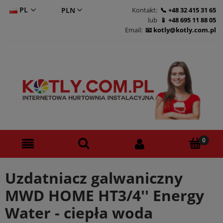
PL
Kontakt:
+48 32 415 31 65
lub
+48 695 11 88 05
CS
Email:
kotly@kotly.com.pl
DE
EN
Uzdatniacz galwaniczny
MWD HOME HT3/4'' Energy
Water - ciepła woda