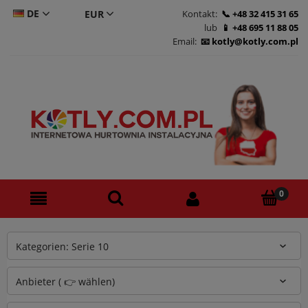
DE
Kontakt:
+48 32 415 31 65
lub
+48 695 11 88 05
CS
Email:
kotly@kotly.com.pl
PL
EN
Kategorien: Serie 10
Anbieter ( 👉 wählen)