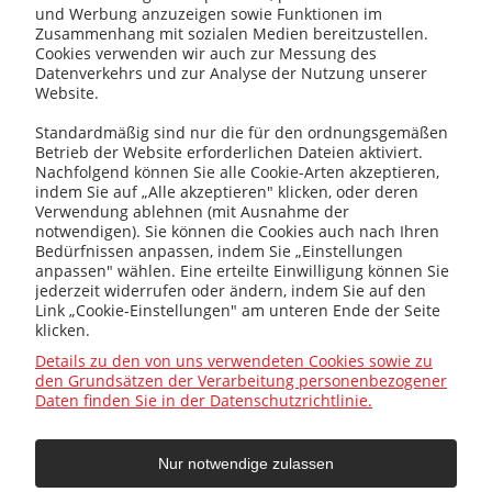
und Werbung anzuzeigen sowie Funktionen im
Zusammenhang mit sozialen Medien bereitzustellen.
Cookies verwenden wir auch zur Messung des
kotly@kotly.com.pl
Datenverkehrs und zur Analyse der Nutzung unserer
Website.
Standardmäßig sind nur die für den ordnungsgemäßen
Betrieb der Website erforderlichen Dateien aktiviert.
+48 32 419 01 20
Nachfolgend können Sie alle Cookie-Arten akzeptieren,
indem Sie auf „Alle akzeptieren" klicken, oder deren
Verwendung ablehnen (mit Ausnahme der
notwendigen). Sie können die Cookies auch nach Ihren
Bedürfnissen anpassen, indem Sie „Einstellungen
+48 32 415 31 65
anpassen" wählen. Eine erteilte Einwilligung können Sie
jederzeit widerrufen oder ändern, indem Sie auf den
Link „Cookie-Einstellungen" am unteren Ende der Seite
klicken.
Infos
Details zu den von uns verwendeten Cookies sowie zu
den Grundsätzen der Verarbeitung personenbezogener
Daten finden Sie in der Datenschutzrichtlinie.
Allgemein
Nur notwendige zulassen
Hilfe